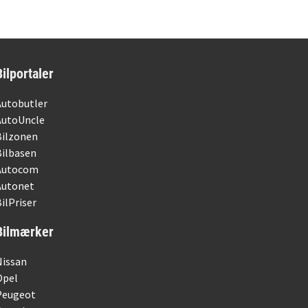
Bilportaler
Autobutler
AutoUncle
Bilzonen
Bilbasen
Autocom
Autonet
ilPriser
Bilmærker
Nissan
Opel
Peugeot