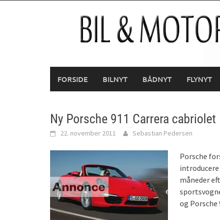
Skip
to
content
FORSIDE
BILNYT
BÅDNYT
FLYNYT
Ny Porsche 911 Carrera cabriolet
22. november 2011
Sebastian Pedersen
Porsche for
introducere
måneder eft
sportsvogne
og Porsche 9