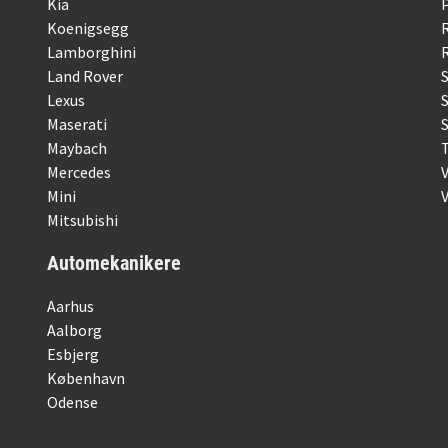
Kia
Koenigsegg
Lamborghini
R
Land Rover
Lexus
Maserati
S
Maybach
Mercedes
Mini
Mitsubishi
Automekanikere
Aarhus
Aalborg
Esbjerg
København
Odense