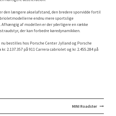
 den længere akselafstand, den bredere sporvidde fortil
abrioletmodellerne endnu mere sportslige
. Afhængig af modellen er der yderligere en række
kstraudstyr, der kan forbedre køredynamikken.
e nu bestilles hos Porsche Center Jylland og Porsche
 kr. 2.137.357 på 911 Carrera cabriolet og kr. 2.455.284 på
MINI Roadster