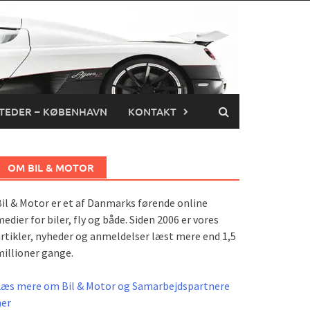
TEDER – KØBENHAVN
KONTAKT
OM BIL & MOTOR
il & Motor er et af Danmarks førende online
edier for biler, fly og både. Siden 2006 er vores
rtikler, nyheder og anmeldelser læst mere end 1,5
illioner gange.
Læs mere om Bil & Motor og Samarbejdspartnere
her