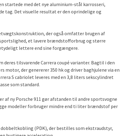
n startede med det nye aluminium-stål karrosseri,
 tag. Det visuelle resultat er den oprindelige og
t letvægtskonstruktion, der også omfatter brugen af
sportslighed, et lavere brændstofforbrug og større
etydeligt lettere end sine forgængere.
deres tilsvarende Carrera coupé varianter. Bagtil i den
ers motor, der genererer 350 hk og driver baghjulene via en
rera S cabriolet leveres med en 3,8 liters sekscylindret
kasse som standard.
er af ny Porsche 911 gør afstanden til andre sportsvogne
ge modeller forbruger mindre end ti liter brændstof per
dobbeltkobling (PDK), der bestilles som ekstraudstyr,
en hurtigere acceleration.