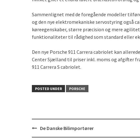
Sammenlignet med de foregående modeller tilfører
og den nye elektromekaniske servostyring også c
køreegenskaber, større præcision og mere agilitet
funktionaliteter til rådighed som standard eller e
Den nye Porsche 911 Carrera cabriolet kan allered
Center Sjælland til priser inkl. moms og afgifter fra
911 Carrera S cabriolet.
POSTED UNDER
PORSCHE
Post
De Danske Bilimportører
navigation