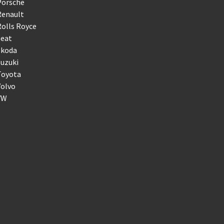
Porsche
Renault
olls Royce
Seat
Skoda
uzuki
Toyota
Volvo
VW