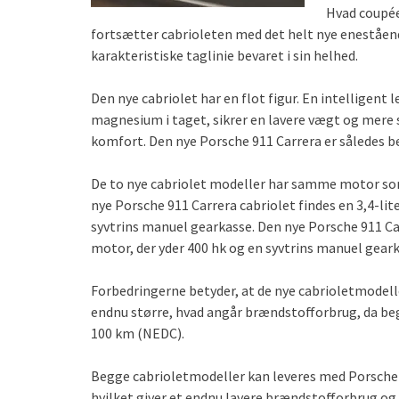
Hvad coupée
fortsætter cabrioleten med det helt nye enestående
karakteristiske taglinie bevaret i sin helhed.
Den nye cabriolet har en flot figur. En intelligen
magnesium i taget, sikrer en lavere vægt og mere 
komfort. Den nye Porsche 911 Carrera er således b
De to nye cabriolet modeller har samme motor som 
nye Porsche 911 Carrera cabriolet findes en 3,4-lit
syvtrins manuel gearkasse. Den nye Porsche 911 Car
motor, der yder 400 hk og en syvtrins manuel gear
Forbedringerne betyder, at de nye cabrioletmodell
endnu større, hvad angår brændstofforbrug, da beg
100 km (NEDC).
Begge cabrioletmodeller kan leveres med Porsche 
hvilket giver et endnu lavere brændstofforbrug og 