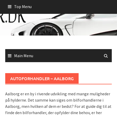
Skip
Top Menu
to
content
Main Menu
AUTOFORHANDLER – AALBORG
Aalborg er en by i rivende udvikling med mange muligheder
på hylderne. Det samme kan siges om bilforhandlerne i
Aalborg, men hvilken af dem er bedst? For at guide dig til at
finde den bilforhandler, der opfylder dine behov, er her