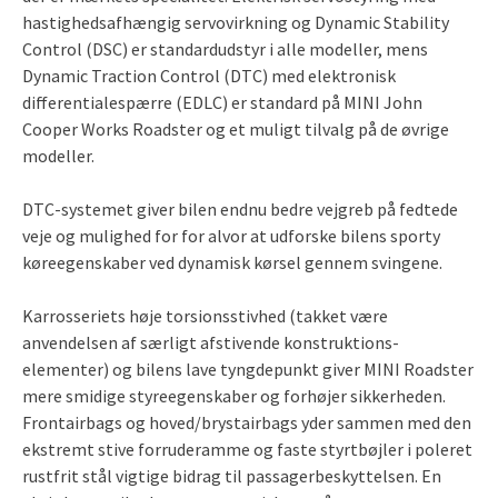
hastighedsafhængig servovirkning og Dynamic Stability
Control (DSC) er standardudstyr i alle modeller, mens
Dynamic Traction Control (DTC) med elektronisk
differentialespærre (EDLC) er standard på MINI John
Cooper Works Roadster og et muligt tilvalg på de øvrige
modeller.
DTC-systemet giver bilen endnu bedre vejgreb på fedtede
veje og mulighed for for alvor at udforske bilens sporty
køreegenskaber ved dynamisk kørsel gennem svingene.
Karrosseriets høje torsionsstivhed (takket være
anvendelsen af særligt afstivende konstruktions-
elementer) og bilens lave tyngdepunkt giver MINI Roadster
mere smidige styreegenskaber og forhøjer sikkerheden.
Frontairbags og hoved/brystairbags yder sammen med den
ekstremt stive forruderamme og faste styrtbøjler i poleret
rustfrit stål vigtige bidrag til passagerbeskyttelsen. En