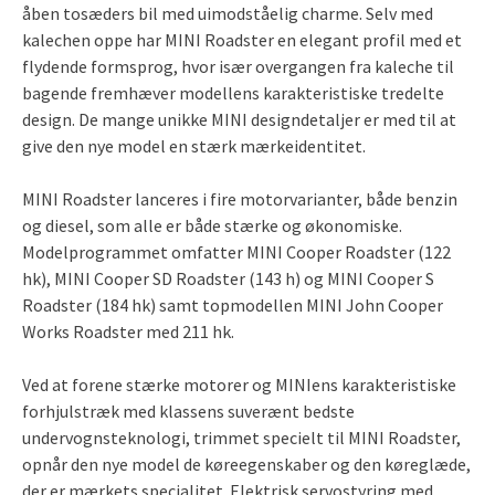
åben tosæders bil med uimodståelig charme. Selv med
kalechen oppe har MINI Roadster en elegant profil med et
flydende formsprog, hvor især overgangen fra kaleche til
bagende fremhæver modellens karakteristiske tredelte
design. De mange unikke MINI designdetaljer er med til at
give den nye model en stærk mærkeidentitet.
MINI Roadster lanceres i fire motorvarianter, både benzin
og diesel, som alle er både stærke og økonomiske.
Modelprogrammet omfatter MINI Cooper Roadster (122
hk), MINI Cooper SD Roadster (143 h) og MINI Cooper S
Roadster (184 hk) samt topmodellen MINI John Cooper
Works Roadster med 211 hk.
Ved at forene stærke motorer og MINIens karakteristiske
forhjulstræk med klassens suverænt bedste
undervognsteknologi, trimmet specielt til MINI Roadster,
opnår den nye model de køreegenskaber og den køreglæde,
der er mærkets specialitet. Elektrisk servostyring med