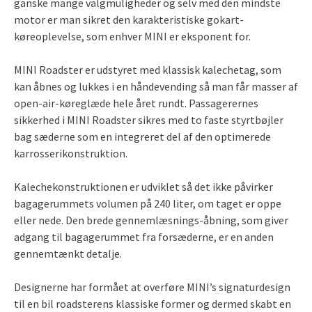
ganske mange valgmuligheder og selv med den mindste
motor er man sikret den karakteristiske gokart-
køreoplevelse, som enhver MINI er eksponent for.
MINI Roadster er udstyret med klassisk kalechetag, som
kan åbnes og lukkes i en håndevending så man får masser af
open-air-køreglæde hele året rundt. Passagerernes
sikkerhed i MINI Roadster sikres med to faste styrtbøjler
bag sæderne som en integreret del af den optimerede
karrosserikonstruktion.
Kalechekonstruktionen er udviklet så det ikke påvirker
bagagerummets volumen på 240 liter, om taget er oppe
eller nede. Den brede gennemlæsnings-åbning, som giver
adgang til bagagerummet fra forsæderne, er en anden
gennemtænkt detalje.
Designerne har formået at overføre MINI’s signaturdesign
til en bil roadsterens klassiske former og dermed skabt en