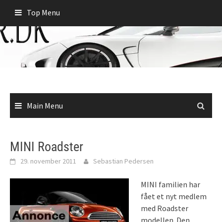
Skip
Top Menu
to
content
Main Menu
MINI Roadster
29. november 2011
Sebastian Pedersen
MINI familien har
fået et nyt medlem
med Roadster
modellen. Den