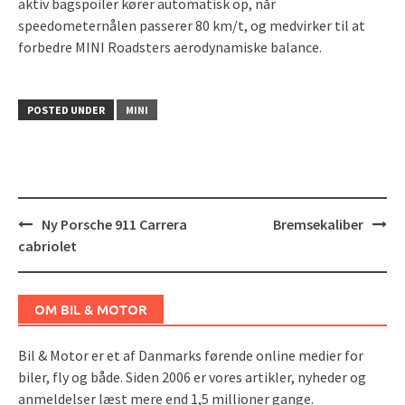
aktiv bagspoiler kører automatisk op, når
speedometernålen passerer 80 km/t, og medvirker til at
forbedre MINI Roadsters aerodynamiske balance.
POSTED UNDER
MINI
Post
Ny Porsche 911 Carrera
Bremsekaliber
navigation
cabriolet
OM BIL & MOTOR
Bil & Motor er et af Danmarks førende online medier for
biler, fly og både. Siden 2006 er vores artikler, nyheder og
anmeldelser læst mere end 1,5 millioner gange.