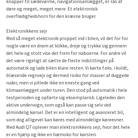
knapper til sædevarme, navigationsanlægget, el-lås af
døre og meget, meget mere. Et elektronisk
overflødighedshorn for den kræsne bruger.
Elektronikkens sejr
Med så meget elektronik proppet ind i bilen, vil det for for
nogle være en drøm at klikke, dreje og trykke sig gennem
det hele og stolt vise det frem for naboerne. For andre vil
det være rigeligt at sætte de fleste indstillinger på
automatik og lade bilen klare resten. Vi kørte f.eks. i koldt,
blæsende regnvejr og dermed risiko for masser af duggede
ruder, men vi pillede ikke en eneste gang ved
klimaanlægget under turen. Den stod på automatik i hele
testperioden og opførte sig eksemplarisk. Ligeledes den
aktive undervogn, som også kan passe sig selv ved
almindelig kørsel. Det er en intelligent og avanceret bil,
som dog alligevel kan køres med almindelige køreevner.
Med Audi Q7 oplever man elektronikkens sejr, hvor det hele
er en hjælp og ikke en hæmsko for kørslen.