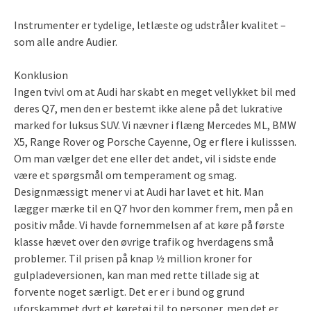
Instrumenter er tydelige, letlæste og udstråler kvalitet –
som alle andre Audier.
Konklusion
Ingen tvivl om at Audi har skabt en meget vellykket bil med
deres Q7, men den er bestemt ikke alene på det lukrative
marked for luksus SUV. Vi nævner i flæng Mercedes ML, BMW
X5, Range Rover og Porsche Cayenne, Og er flere i kulisssen.
Om man vælger det ene eller det andet, vil i sidste ende
være et spørgsmål om temperament og smag.
Designmæssigt mener vi at Audi har lavet et hit. Man
lægger mærke til en Q7 hvor den kommer frem, men på en
positiv måde. Vi havde fornemmelsen af at køre på første
klasse hævet over den øvrige trafik og hverdagens små
problemer. Til prisen på knap ½ million kroner for
gulpladeversionen, kan man med rette tillade sig at
forvente noget særligt. Det er er i bund og grund
uforskammet dyrt et køretøj til to personer, men det er