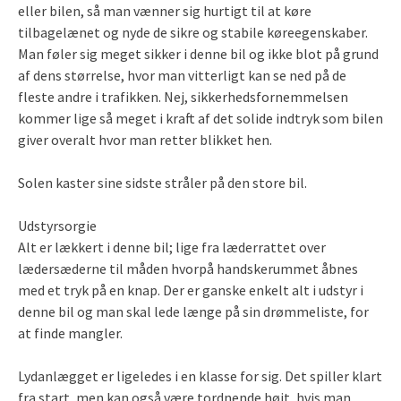
eller bilen, så man vænner sig hurtigt til at køre
tilbagelænet og nyde de sikre og stabile køreegenskaber.
Man føler sig meget sikker i denne bil og ikke blot på grund
af dens størrelse, hvor man vitterligt kan se ned på de
fleste andre i trafikken. Nej, sikkerhedsfornemmelsen
kommer lige så meget i kraft af det solide indtryk som bilen
giver overalt hvor man retter blikket hen.
Solen kaster sine sidste stråler på den store bil.
Udstyrsorgie
Alt er lækkert i denne bil; lige fra læderrattet over
lædersæderne til måden hvorpå handskerummet åbnes
med et tryk på en knap. Der er ganske enkelt alt i udstyr i
denne bil og man skal lede længe på sin drømmeliste, for
at finde mangler.
Lydanlægget er ligeledes i en klasse for sig. Det spiller klart
fra start, men kan også være tordnende højt, hvis man