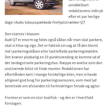
umiddelbart
redaktionens indtryk
efter et par herlige
dage i Audis luksusspækkede firehjulstrækker Q7.
Den største i klassen
Audi Q7 er enorm og føles også sådan når man skal parkere,
skal vi hilse og sige. Det er faktisk sin sag at få den klemt
ind i parkeringsbåsen eller lavtloftede parkeringskældre.
Det kræver pludselig en 10 punktsvending at komme ud af
det lørdagstravle parkeringshus. Næppe en øvelse som den
urutinerede bilist vil finde munter. Redaktionen har
efterhånden kørt i mange forskellige biler, men vi havde
alligevel god brug for parkeringssensoren, som med lyd
berettede om afstanden til forhindringer forude og agter.
Fronten er som en stor hvalfisk – og den er i hvertfald
forslugen.