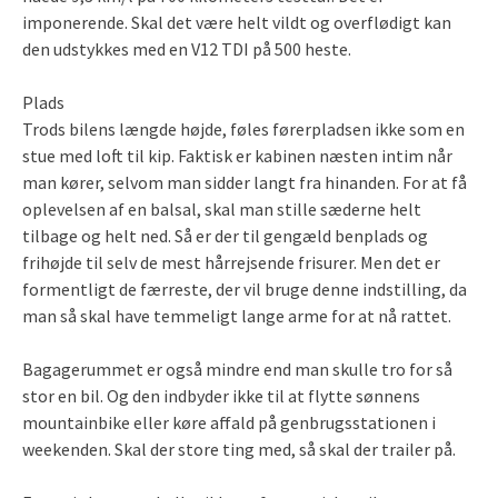
imponerende. Skal det være helt vildt og overflødigt kan
den udstykkes med en V12 TDI på 500 heste.
Plads
Trods bilens længde højde, føles førerpladsen ikke som en
stue med loft til kip. Faktisk er kabinen næsten intim når
man kører, selvom man sidder langt fra hinanden. For at få
oplevelsen af en balsal, skal man stille sæderne helt
tilbage og helt ned. Så er der til gengæld benplads og
frihøjde til selv de mest hårrejsende frisurer. Men det er
formentligt de færreste, der vil bruge denne indstilling, da
man så skal have temmeligt lange arme for at nå rattet.
Bagagerummet er også mindre end man skulle tro for så
stor en bil. Og den indbyder ikke til at flytte sønnens
mountainbike eller køre affald på genbrugsstationen i
weekenden. Skal der store ting med, så skal der trailer på.