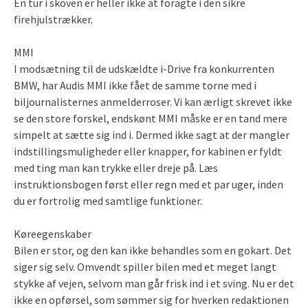
En tur i skoven er heller ikke at foragte i den sikre
firehjulstrækker.
MMI
I modsætning til de udskældte i-Drive fra konkurrenten
BMW, har Audis MMI ikke fået de samme torne med i
biljournalisternes anmelderroser. Vi kan ærligt skrevet ikke
se den store forskel, endskønt MMI måske er en tand mere
simpelt at sætte sig ind i. Dermed ikke sagt at der mangler
indstillingsmuligheder eller knapper, for kabinen er fyldt
med ting man kan trykke eller dreje på. Læs
instruktionsbogen først eller regn med et par uger, inden
du er fortrolig med samtlige funktioner.
Køreegenskaber
Bilen er stor, og den kan ikke behandles som en gokart. Det
siger sig selv. Omvendt spiller bilen med et meget langt
stykke af vejen, selvom man går frisk ind i et sving. Nu er det
ikke en opførsel, som sømmer sig for hverken redaktionen