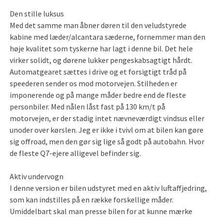
Den stille luksus
Med det samme man åbner døren til den veludstyrede
kabine med læder/alcantara sæderne, fornemmer man den
høje kvalitet som tyskerne har lagt i denne bil. Det hele
virker solidt, og dørene lukker pengeskabsagtigt hårdt.
Automatgearet sættes i drive og et forsigtigt tråd på
speederen sender os mod motorvejen. Stilheden er
imponerende og på mange måder bedre end de fleste
personbiler. Med nålen låst fast på 130 km/t på
motorvejen, er der stadig intet nævneværdigt vindsus eller
unoder over kørslen. Jeg er ikke i tvivl om at bilen kan gøre
sig offroad, men den gør sig lige så godt på autobahn. Hvor
de fleste Q7-ejere alligevel befinder sig.
Aktiv undervogn
I denne version er bilen udstyret med en aktiv luftaffjedring,
som kan indstilles på en række forskellige måder.
Umiddelbart skal man presse bilen for at kunne mærke