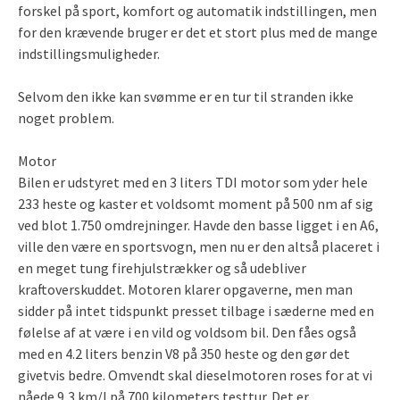
forskel på sport, komfort og automatik indstillingen, men
for den krævende bruger er det et stort plus med de mange
indstillingsmuligheder.
Selvom den ikke kan svømme er en tur til stranden ikke
noget problem.
Motor
Bilen er udstyret med en 3 liters TDI motor som yder hele
233 heste og kaster et voldsomt moment på 500 nm af sig
ved blot 1.750 omdrejninger. Havde den basse ligget i en A6,
ville den være en sportsvogn, men nu er den altså placeret i
en meget tung firehjulstrækker og så udebliver
kraftoverskuddet. Motoren klarer opgaverne, men man
sidder på intet tidspunkt presset tilbage i sæderne med en
følelse af at være i en vild og voldsom bil. Den fåes også
med en 4.2 liters benzin V8 på 350 heste og den gør det
givetvis bedre. Omvendt skal dieselmotoren roses for at vi
nåede 9,3 km/l på 700 kilometers testtur. Det er