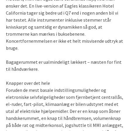
ønsker det. En live-version af Eagles klassikeren Hotel
California tager sig bedre ud i Q7 end i nogen anden bil vi
har testet. Alle instrumenter inklusive stemmer står
knivskarpt og samtidig er dynamikken så god, at
trommerne kan mærkes i buksebenene.
Koncertfornemmelsen er ikke et helt misvisende udtryk at
bruge.
Bagagerummet er ualmindeligt lækkert – næsten for fint
til håndværkere.
Knapper over det hele
Foruden de mest basale indstillingsmuligheder og
eletroniske selvfølgeligheder som fjernbetjent centrallås,
el-ruder, fart-pilot, klimaanlæg er bilen udstyret med et
utal af elektriske hjælpemidler. Der er en knap som åbner
handskerummet, en knap til håndbremsen, volumenknap
på både rat og midterkonsol, jogshuttle til MMI anlægget,