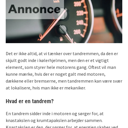
Det er ikke altid, at vi tænker over tandremmen, da den er
skjult godt inde i kølerhjelmen, men den er et vigtigt
element, som styrer hele motorens gang. Oftest vil man
kunne mærke, hvis der er noget galt med motoren,
dækkene eller bremserne, men tandremmen kan være svær
at lokalisere, hvis man ikke er mekaniker.
Hvad er en tandrem?
En tandrem sidder inde i motoren og sørger for, at
knastakslen og krumtapakslen arbejder sammen.
Knastakslen er den, der sørger for, at energien skabes ved