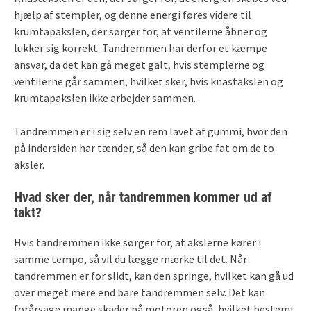
hjælp af stempler, og denne energi føres videre til
krumtapakslen, der sørger for, at ventilerne åbner og
lukker sig korrekt. Tandremmen har derfor et kæmpe
ansvar, da det kan gå meget galt, hvis stemplerne og
ventilerne går sammen, hvilket sker, hvis knastakslen og
krumtapakslen ikke arbejder sammen.
Tandremmen er i sig selv en rem lavet af gummi, hvor den
på indersiden har tænder, så den kan gribe fat om de to
aksler.
Hvad sker der, når tandremmen kommer ud af
takt?
Hvis tandremmen ikke sørger for, at akslerne kører i
samme tempo, så vil du lægge mærke til det. Når
tandremmen er for slidt, kan den springe, hvilket kan gå ud
over meget mere end bare tandremmen selv. Det kan
forårsage mange skader på motoren også, hvilket bestemt