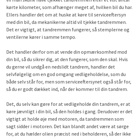
kørte kilometer, som afhænger meget af, hvilken bil du har.
Ellers handler det om at huske at køre til serviceeftersyn
med din bil, da mekanikerne altid vil tjekke tandremmen.
Det er vigtigt, at tandremmen fungerer, så stemplerne og
ventilerne kører i samme tempo.
Det handler derfor om at vende din opmærksomhed mod
din bil, så du sikrer dig, at den fungerer, som den skal. Hvis
du gerne vil undgå en nedslidt tandrem, handler det
selvfølgelig om en god omgang vedligeholdelse, som du
både selv står for, men som serviceeftersynet også står for,
så du er godt dækket ind, når der kommer til din tandrem.
Det, du selv kan gøre for at vedligeholde din tandrem, er at
køre jævnligt i din bil, så den holdes i gang. Derudover er det
vigtigt at holde øje med motoren, da tandremmen som
sagt sidder i motoren. Det kan blandt andet være at sørge
for, at du hælder olien præcist ned i beholderen, så der ikke