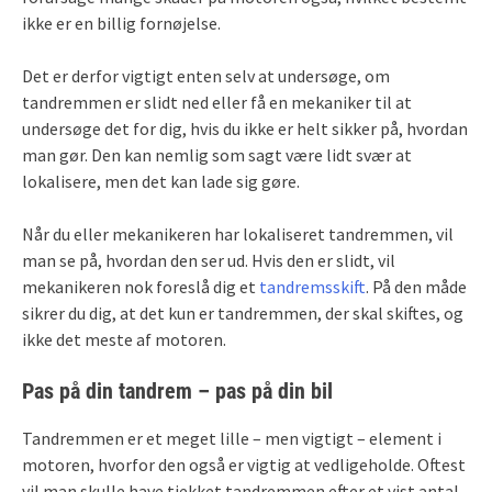
ikke er en billig fornøjelse.
Det er derfor vigtigt enten selv at undersøge, om
tandremmen er slidt ned eller få en mekaniker til at
undersøge det for dig, hvis du ikke er helt sikker på, hvordan
man gør. Den kan nemlig som sagt være lidt svær at
lokalisere, men det kan lade sig gøre.
Når du eller mekanikeren har lokaliseret tandremmen, vil
man se på, hvordan den ser ud. Hvis den er slidt, vil
mekanikeren nok foreslå dig et
tandremsskift
. På den måde
sikrer du dig, at det kun er tandremmen, der skal skiftes, og
ikke det meste af motoren.
Pas på din tandrem – pas på din bil
Tandremmen er et meget lille – men vigtigt – element i
motoren, hvorfor den også er vigtig at vedligeholde. Oftest
vil man skulle have tjekket tandremmen efter et vist antal