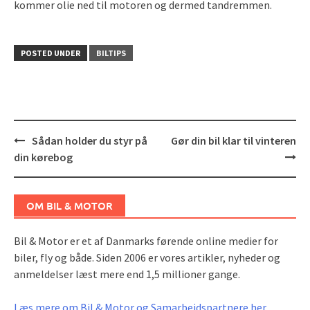
kommer olie ned til motoren og dermed tandremmen.
POSTED UNDER
BILTIPS
Post
Sådan holder du styr på
Gør din bil klar til vinteren
navigation
din kørebog
OM BIL & MOTOR
Bil & Motor er et af Danmarks førende online medier for
biler, fly og både. Siden 2006 er vores artikler, nyheder og
anmeldelser læst mere end 1,5 millioner gange.
Læs mere om Bil & Motor og Samarbejdspartnere her