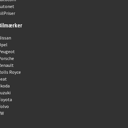
Autonet
ilPriser
Bilmærker
Nissan
Opel
Peugeot
Porsche
Renault
olls Royce
Seat
Skoda
uzuki
Toyota
Volvo
VW