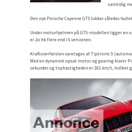
samtidig me
Den nye Porsche Cayenne GTS lukker således hull
Under motorhjelmen på GTS-modellen ligger en opt
er 2o hk flere end i S versionen.
Kraftoverførslen varetages af Tiptronic S (automa
Med en dynamisk opsat motor og gearing klarer P
sekunder og tophastigheden er 261 km/t, hvilket 