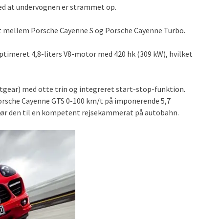
d at undervognen er strammet op.
et mellem Porsche Cayenne S og Porsche Cayenne Turbo.
imeret 4,8-liters V8-motor med 420 hk (309 kW), hvilket
tgear) med otte trin og integreret start-stop-funktion.
orsche Cayenne GTS 0-100 km/t på imponerende 5,7
gør den til en kompetent rejsekammerat på autobahn.