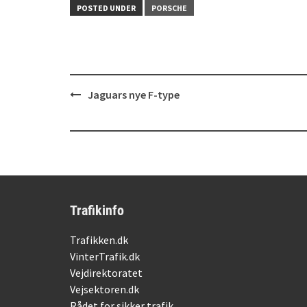
POSTED UNDER
PORSCHE
Post
Jaguars nye F-type
navigation
Trafikinfo
Trafikken.dk
VinterTrafik.dk
Vejdirektoratet
Vejsektoren.dk
Rådet for sikker trafik