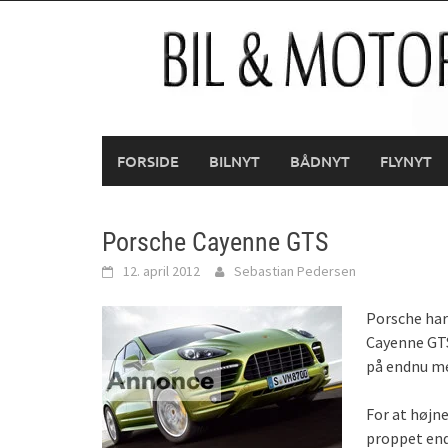
Skip
to
content
FORSIDE
BILNYT
BÅDNYT
FLYNYT
Porsche Cayenne GTS
12. april 2012
Sebastian Pedersen
Porsche har
Cayenne GTS
på endnu me
For at højne
proppet en