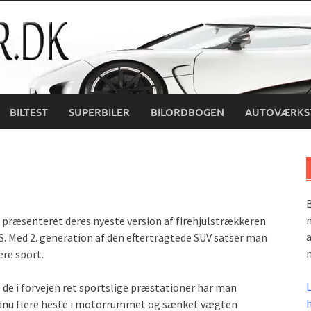
BILTEST
SUPERBILER
BILORDBOGEN
AUTOVÆRKS
B
m
 præsenteret deres nyeste version af firehjulstrækkeren
a
. Med 2. generation af den eftertragtede SUV satser man
m
re sport.
 de i forvejen ret sportslige præstationer har man
dnu flere heste i motorrummet og sænket vægten