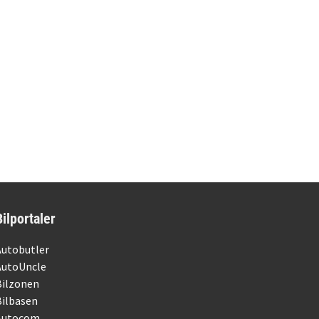
Bilportaler
Autobutler
AutoUncle
Bilzonen
Bilbasen
Autocom