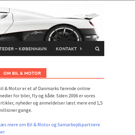
TEDER – KØBENHAVN
KONTAKT
OM BIL & MOTOR
il & Motor er et af Danmarks førende online
edier for biler, fly og både. Siden 2006 er vores
rtikler, nyheder og anmeldelser læst mere end 1,5
illioner gange.
Læs mere om Bil & Motor og Samarbejdspartnere
her