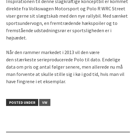
Inspirationen til denne slagkraftige konceptbil er kommet
direkte fra Volkswagen Motorsport og Polo R WRC Street
viser gerne sit slægtskab med den nye rallybil. Med sænket
sportsundervogn, en fremtrædende hækspoiler og to
fremstående udstødningsrør er sportsligheden er i
højsædet.
Når den rammer markedet i 2013 vil den være
den stærkeste serieproducerede Polo til dato. Endelige
data om pris og antal følger senere, men allerede nu må
man forvente at skulle stille sig i kø i god tid, hvis man vil
have fingrene i et eksemplar.
POSTED UNDER
VW