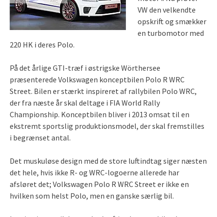
VW den velkendte
opskrift og smækker
en turbomotor med
220 HK i deres Polo.
På det årlige GTI-træf i østrigske Wörthersee
præsenterede Volkswagen konceptbilen Polo R WRC
Street. Bilen er stærkt inspireret af rallybilen Polo WRC,
der fra næste år skal deltage i FIA World Rally
Championship. Konceptbilen bliver i 2013 omsat til en
ekstremt sportslig produktionsmodel, der skal fremstilles
i begrænset antal.
Det muskuløse design med de store luftindtag siger næsten
det hele, hvis ikke R- og WRC-logoerne allerede har
afsløret det; Volkswagen Polo R WRC Street er ikke en
hvilken som helst Polo, men en ganske særlig bil.