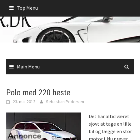
Skip
Top Menu
to
content
Main Menu
Polo med 220 heste
23. maj 2012
Sebastian Pedersen
Det har altid været
sjovt at tage en lille
bil og lægge en stor
motor i. Nu prøver