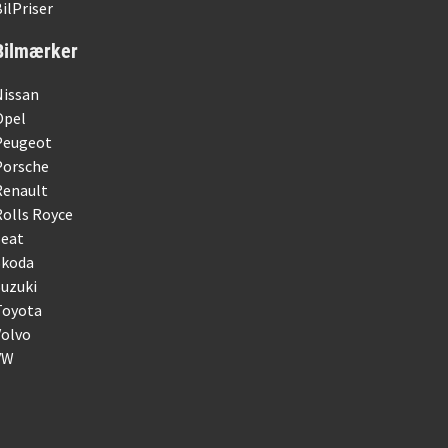
ilPriser
Bilmærker
Nissan
Opel
Peugeot
Porsche
Renault
olls Royce
Seat
Skoda
uzuki
Toyota
Volvo
VW