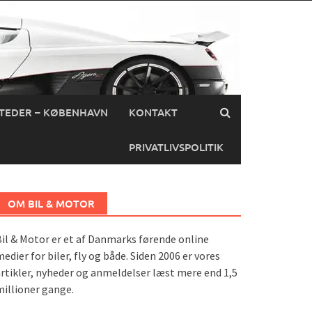
TEDER – KØBENHAVN
KONTAKT
PRIVATLIVSPOLITIK
OM BIL & MOTOR
il & Motor er et af Danmarks førende online
edier for biler, fly og både. Siden 2006 er vores
rtikler, nyheder og anmeldelser læst mere end 1,5
illioner gange.