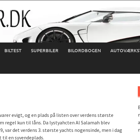
BILTEST
SUPERBILER
BILORDBOGEN
AUTOVÆRKS
B
m
arer evigt, og en plads på listen over verdens største
a
m regel kun til låns. Da lystyahcten Al Salamah blev
m
99, var det verdens 3. største yachts nogensinde, men i dag
t til en syvendeplads.