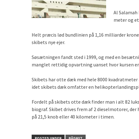
Al Salamah 
meter og et 
Helt præcis lød bundlinien på 1,16 milliarder krone
skibets nye ejer.
Søsætningen fandt sted i 1999, og med en besætni
manglet rettidig opvartning uanset hvor kursen er
Skibets har otte dæk med hele 8000 kvadratmeter at 
idet skibets dæk omfatter en helikopterlandingsp
Fordelt på skibets otte dæk finder man i alt 82 lu
biograf. Skibet drives frem af 2 dieselmotorer, de
på 21,5 knob eller 40 kilometer i timen.
POSTED UNDER
BÅDNYT