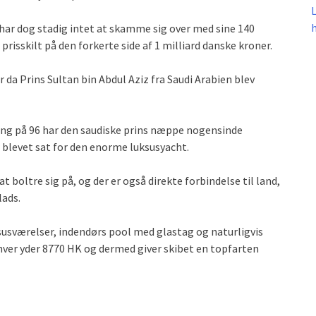
har dog stadig intet at skamme sig over med sine 140
prisskilt på den forkerte side af 1 milliard danske kroner.
r da Prins Sultan bin Abdul Aziz fra Saudi Arabien blev
ng på 96 har den saudiske prins næppe nogensinde
 blevet sat for den enorme luksusyacht.
boltre sig på, og der er også direkte forbindelse til land,
lads.
ksusværelser, indendørs pool med glastag og naturligvis
r hver yder 8770 HK og dermed giver skibet en topfarten