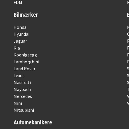
FDM
B
Bilmærker
Honda
Hyundai
Jaguar
Kia
Koenigsegg
Lamborghini
R
Land Rover
Lexus
Maserati
S
Maybach
Mercedes
Mini
Mitsubishi
Automekanikere