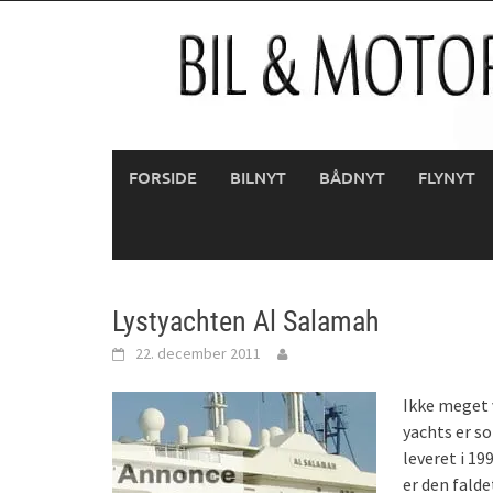
Skip
to
content
FORSIDE
BILNYT
BÅDNYT
FLYNYT
Lystyachten Al Salamah
22. december 2011
Ikke meget v
yachts er so
leveret i 19
er den falde