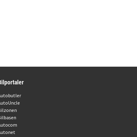
Bilportaler
Autobutler
AutoUncle
Bilzonen
Bilbasen
Autocom
Autonet