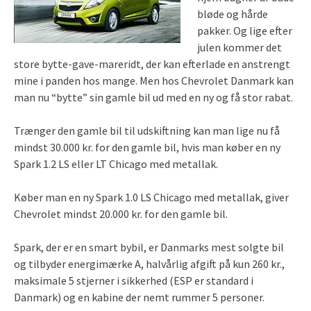
bløde og hårde
pakker. Og lige efter
julen kommer det
store bytte-gave-mareridt, der kan efterlade en anstrengt
mine i panden hos mange.
Men hos Chevrolet Danmark kan
man nu “bytte” sin gamle bil ud med en ny og få stor rabat.
Trænger den gamle bil til udskiftning kan man lige nu få
mindst 30.000 kr. for den gamle bil, hvis man køber en ny
Spark 1.2 LS eller LT Chicago med metallak.
Køber man en ny Spark 1.0 LS Chicago med metallak, giver
Chevrolet mindst 20.000 kr. for den gamle bil.
Spark, der er en smart bybil, er Danmarks mest solgte bil
og tilbyder energimærke A, halvårlig afgift på kun 260 kr.,
maksimale 5 stjerner i sikkerhed (ESP er standard i
Danmark) og en kabine der nemt rummer 5 personer.