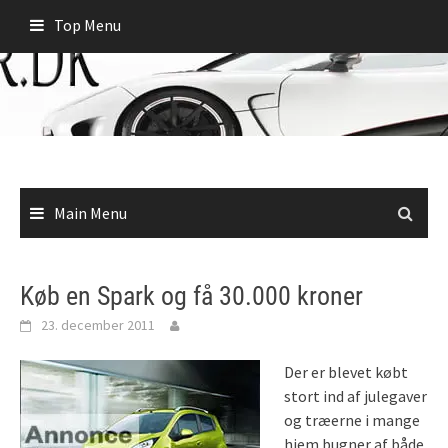
Skip
Top Menu
to
content
Main Menu
Køb en Spark og få 30.000 kroner
23. december 2011
Der er blevet købt
stort ind af julegaver
og træerne i mange
hjem bugner af både