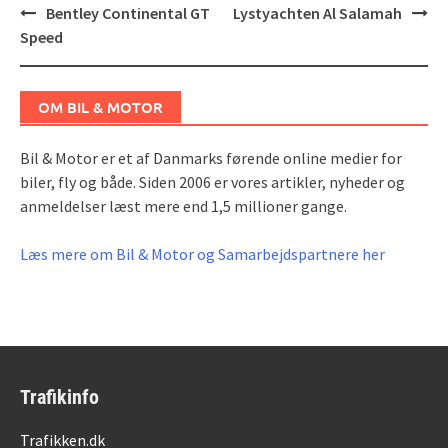
Post
Bentley Continental GT
Lystyachten Al Salamah
navigation
Speed
OM BIL & MOTOR
Bil & Motor er et af Danmarks førende online medier for
biler, fly og både. Siden 2006 er vores artikler, nyheder og
anmeldelser læst mere end 1,5 millioner gange.
Læs mere om Bil & Motor og Samarbejdspartnere her
Trafikinfo
Trafikken.dk