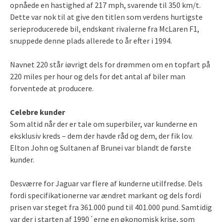
opnåede en hastighed af 217 mph, svarende til 350 km/t.
Dette var nok til at give den titlen som verdens hurtigste
serieproducerede bil, endskønt rivalerne fra McLaren F1,
snuppede denne plads allerede to år efter i 1994.
Navnet 220 står iøvrigt dels for drømmen om en topfart på
220 miles per hour og dels for det antal af biler man
forventede at producere.
Celebre kunder
Som altid når der er tale om superbiler, var kunderne en
eksklusiv kreds – dem der havde råd og dem, der fik lov.
Elton John og Sultanen af Brunei var blandt de første
kunder.
Desværre for Jaguar var flere af kunderne utilfredse. Dels
fordi specifikationerne var ændret markant og dels fordi
prisen var steget fra 361.000 pund til 401.000 pund. Samtidig
var der i starten af 1990´erne en økonomisk krise, som