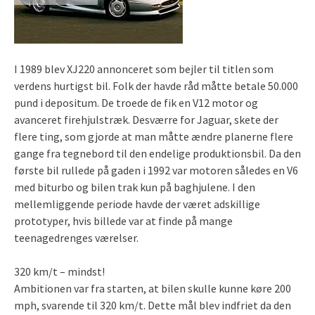
I 1989 blev XJ220 annonceret som bejler til titlen som
verdens hurtigst bil. Folk der havde råd måtte betale 50.000
pund i depositum. De troede de fik en V12 motor og
avanceret firehjulstræk.
Desværre for Jaguar, skete der
flere ting, som gjorde at man måtte ændre planerne flere
gange fra tegnebord til den endelige produktionsbil. Da den
første bil rullede på gaden i 1992 var motoren således en V6
med biturbo og bilen trak kun på baghjulene. I den
mellemliggende periode havde der været adskillige
prototyper, hvis billede var at finde på mange
teenagedrenges værelser.
320 km/t – mindst!
Ambitionen var fra starten, at bilen skulle kunne køre 200
mph, svarende til 320 km/t. Dette mål blev indfriet da den