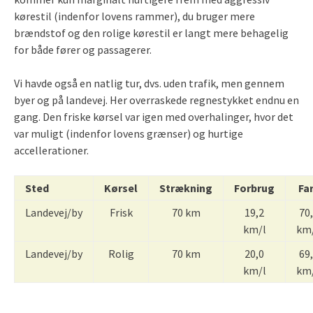
kørestil (indenfor lovens rammer), du bruger mere
brændstof og den rolige kørestil er langt mere behagelig
for både fører og passagerer.
Vi havde også en natlig tur, dvs. uden trafik, men gennem
byer og på landevej. Her overraskede regnestykket endnu en
gang. Den friske kørsel var igen med overhalinger, hvor det
var muligt (indenfor lovens grænser) og hurtige
accellerationer.
Sted
Kørsel
Strækning
Forbrug
Fa
Landevej/by
Frisk
70 km
19,2
70
km/l
km
Landevej/by
Rolig
70 km
20,0
69
km/l
km