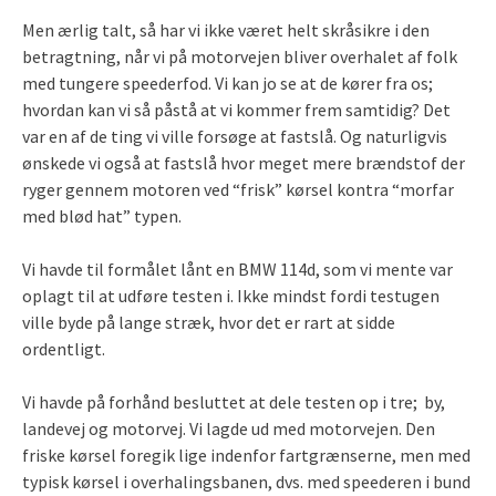
Men ærlig talt, så har vi ikke været helt skråsikre i den
betragtning, når vi på motorvejen bliver overhalet af folk
med tungere speederfod. Vi kan jo se at de kører fra os;
hvordan kan vi så påstå at vi kommer frem samtidig? Det
var en af de ting vi ville forsøge at fastslå. Og naturligvis
ønskede vi også at fastslå hvor meget mere brændstof der
ryger gennem motoren ved “frisk” kørsel kontra “morfar
med blød hat” typen.
Vi havde til formålet lånt en BMW 114d, som vi mente var
oplagt til at udføre testen i. Ikke mindst fordi testugen
ville byde på lange stræk, hvor det er rart at sidde
ordentligt.
Vi havde på forhånd besluttet at dele testen op i tre; by,
landevej og motorvej. Vi lagde ud med motorvejen. Den
friske kørsel foregik lige indenfor fartgrænserne, men med
typisk kørsel i overhalingsbanen, dvs. med speederen i bund