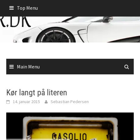
Skip
Top Menu
to
content
Main Menu
Kør langt på literen
14. januar 2015
Sebastian Pedersen