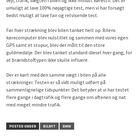
vejr, trafik, vægten i bilen og ikke mindst kørestil. Det er
umuligt at lave 100% nøjagtige test, men vi har forsøgt
bedst muligt at lave fair og retvisende test.
Før hver strækning blev bilen tanket helt op. Bilens
kørecomputer blev nulstillet og sammen med vores egen
GPS samt et stopur, blev der målt til den store
guldmedalje. Der blev tanket standard-diesel hver gang, for
at brændstoftypen ikke skulle influere.
Der er kørt med den samme vægt i bilen på alle
strækninger. Testen er så vidt muligt udført på
sammenlignelige tidspunkter. Det betyder at vi har testet
flere gange i dagtrafik og flere gange om aftenen og nat
med meget mindre trafik.
POSTED UNDER
BILNYT
BMW