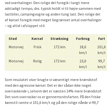
ved overhalinger. Den rolige del foregik i langt mere
adstadigt tempo, dvs. typisk holdt vi til højre sammen med
lastbiler, campingvogne og anden tung last. Den rolige del
af kørsel foregik med meget begrænset antal overhalinger
– og altid i afslappet stil.
Sted
Kørsel
Strækning
Forbrug
Fart
Motorvej
Frisk
172 km
18,6
101,6
km/l
km/t
Motorvej
Rolig
172 km
23,0
99,7
km/l
km/t
Som resulatet viser brugte vi væsentigt mere brændstof
med den agressive kørsel. Det er der sådan ikke noget
overraskende i, selvom det er næsten 24% mere brændstof.
Det som overrasker os er gennemsnitsfarten. På den friske
kørestil ramte vi 101,6 km/t og på den rolige nåede vi 99,7