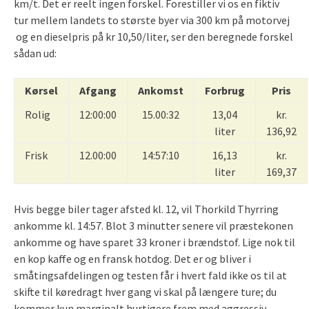
km/t. Det er reelt ingen forskel. Forestiller vi os en fiktiv
tur mellem landets to største byer via 300 km på motorvej
og en dieselpris på kr 10,50/liter, ser den beregnede forskel
sådan ud:
Kørsel
Afgang
Ankomst
Forbrug
Pris
Rolig
12:00:00
15.00:32
13,04
kr.
liter
136,92
Frisk
12.00:00
14:57:10
16,13
kr.
liter
169,37
Hvis begge biler tager afsted kl. 12, vil Thorkild Thyrring
ankomme kl. 14:57. Blot 3 minutter senere vil præstekonen
ankomme og have sparet 33 kroner i brændstof. Lige nok til
en kop kaffe og en fransk hotdog. Det er og bliver i
småtingsafdelingen og testen får i hvert fald ikke os til at
skifte til køredragt hver gang vi skal på længere ture; du
kommer kun marginalt hurtigere frem med aggressiv