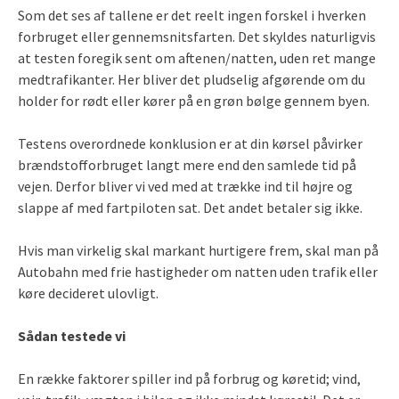
Som det ses af tallene er det reelt ingen forskel i hverken
forbruget eller gennemsnitsfarten. Det skyldes naturligvis
at testen foregik sent om aftenen/natten, uden ret mange
medtrafikanter. Her bliver det pludselig afgørende om du
holder for rødt eller kører på en grøn bølge gennem byen.
Testens overordnede konklusion er at din kørsel påvirker
brændstofforbruget langt mere end den samlede tid på
vejen. Derfor bliver vi ved med at trække ind til højre og
slappe af med fartpiloten sat. Det andet betaler sig ikke.
Hvis man virkelig skal markant hurtigere frem, skal man på
Autobahn med frie hastigheder om natten uden trafik eller
køre decideret ulovligt.
Sådan testede vi
En række faktorer spiller ind på forbrug og køretid; vind,