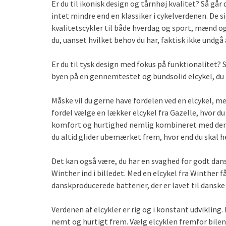
Er du til ikonisk design og tårnhøj kvalitet? Så går
intet mindre end en klassiker i cykelverdenen. De 
kvalitetscykler til både hverdag og sport, mænd og
du, uanset hvilket behov du har, faktisk ikke undgå 
Er du til tysk design med fokus på funktionalitet? 
byen på en gennemtestet og bundsolid elcykel, du i
Måske vil du gerne have fordelen ved en elcykel, me
fordel vælge en lækker elcykel fra Gazelle, hvor du
komfort og hurtighed nemlig kombineret med den k
du altid glider ubemærket frem, hvor end du skal h
Det kan også være, du har en svaghed for godt da
Winther ind i billedet. Med en elcykel fra Winther 
danskproducerede batterier, der er lavet til danske
Verdenen af elcykler er rig og i konstant udviklin
nemt og hurtigt frem. Vælg elcyklen fremfor bilen,