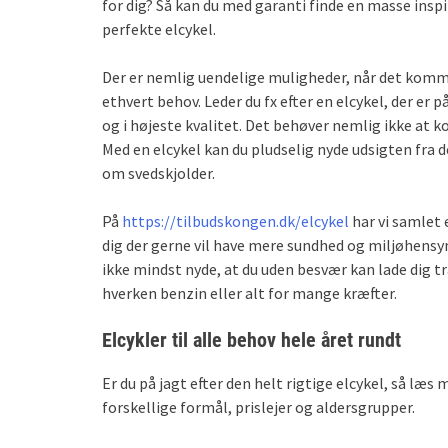
for dig? Så kan du med garanti finde en masse inspi
perfekte elcykel.
Der er nemlig uendelige muligheder, når det kommer 
ethvert behov. Leder du fx efter en elcykel, der er p
og i højeste kvalitet. Det behøver nemlig ikke at k
Med en elcykel kan du pludselig nyde udsigten fra d
om svedskjolder.
På
https://tilbudskongen.dk/elcykel
har vi samlet e
dig der gerne vil have mere sundhed og miljøhensyn
ikke mindst nyde, at du uden besvær kan lade dig 
hverken benzin eller alt for mange kræfter.
Elcykler til alle behov hele året rundt
Er du på jagt efter den helt rigtige elcykel, så læs 
forskellige formål, prislejer og aldersgrupper.