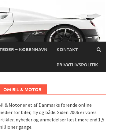
TEDER – KØBENHAVN
KONTAKT
PRIVATLIVSPOLITIK
OM BIL & MOTOR
il & Motor er et af Danmarks førende online
edier for biler, fly og både. Siden 2006 er vores
rtikler, nyheder og anmeldelser læst mere end 1,5
illioner gange.