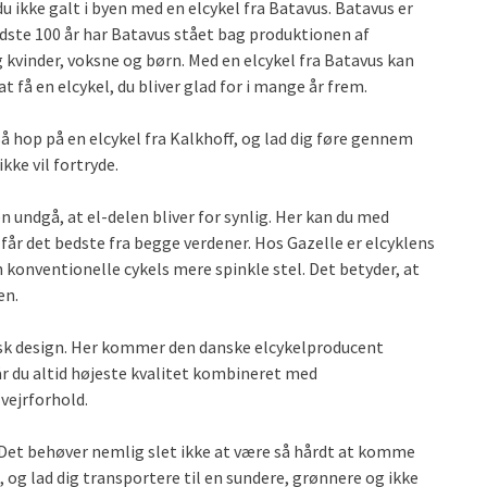
 du ikke galt i byen med en elcykel fra Batavus. Batavus er
sidste 100 år har Batavus stået bag produktionen af
 kvinder, voksne og børn. Med en elcykel fra Batavus kan
at få en elcykel, du bliver glad for i mange år frem.
Så hop på en elcykel fra Kalkhoff, og lad dig føre gennem
kke vil fortryde.
n undgå, at el-delen bliver for synlig. Her kan du med
 får det bedste fra begge verdener. Hos Gazelle er elcyklens
onventionelle cykels mere spinkle stel. Det betyder, at
en.
nsk design. Her kommer den danske elcykelproducent
får du altid højeste kvalitet kombineret med
 vejrforhold.
g. Det behøver nemlig slet ikke at være så hårdt at komme
 og lad dig transportere til en sundere, grønnere og ikke