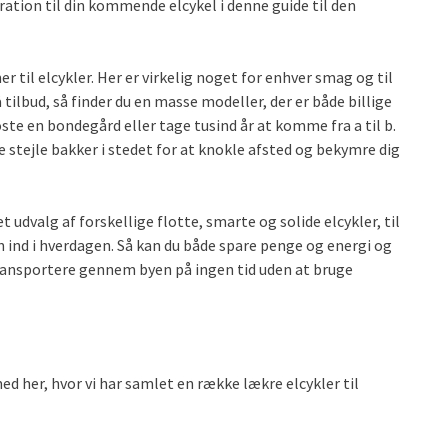
ration til din kommende elcykel i denne guide til den
til elcykler. Her er virkelig noget for enhver smag og til
å tilbud, så finder du en masse modeller, der er både billige
oste en bondegård eller tage tusind år at komme fra a til b.
e stejle bakker i stedet for at knokle afsted og bekymre dig
t udvalg af forskellige flotte, smarte og solide elcykler, til
 ind i hverdagen. Så kan du både spare penge og energi og
transportere gennem byen på ingen tid uden at bruge
med her, hvor vi har samlet en række lækre elcykler til