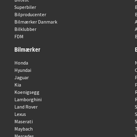
Superbiler
Bilproducenter
Bilmærker Danmark
Bilklubber
FDM
B
Bilmærker
Honda
Hyundai
Jaguar
Kia
Koenigsegg
Lamborghini
R
Land Rover
Lexus
Maserati
S
Maybach
Mercedes