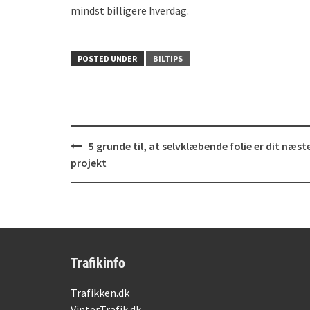
mindst billigere hverdag.
POSTED UNDER
BILTIPS
Post
5 grunde til, at selvklæbende folie er dit næst
navigation
projekt
Trafikinfo
Trafikken.dk
VinterTrafik.dk