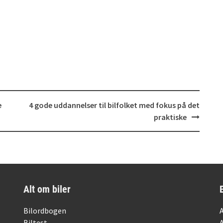
e
4 gode uddannelser til bilfolket med fokus på det
praktiske
Alt om biler
Bilordbogen
Biltest