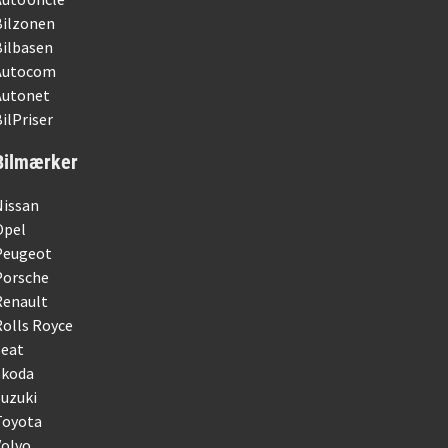
Bilzonen
Bilbasen
Autocom
Autonet
ilPriser
Bilmærker
Nissan
Opel
Peugeot
Porsche
Renault
olls Royce
Seat
Skoda
uzuki
Toyota
Volvo