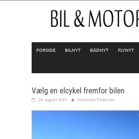
Skip
to
content
FORSIDE
BILNYT
BÅDNYT
FLYNYT
Vælg en elcykel fremfor bilen
26. august 2019
Sebastian Pedersen