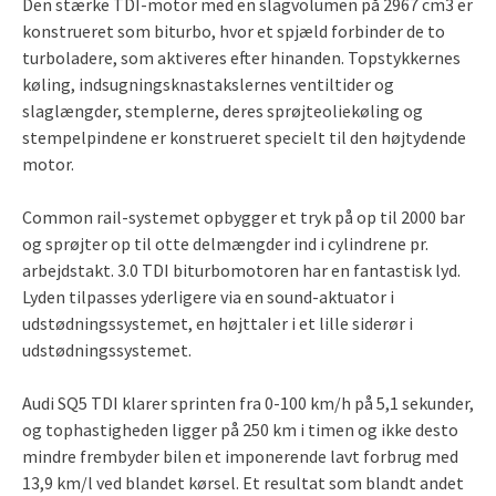
Den stærke TDI-motor med en slagvolumen på 2967 cm3 er
konstrueret som biturbo, hvor et spjæld forbinder de to
turboladere, som aktiveres efter hinanden. Topstykkernes
køling, indsugningsknastakslernes ventiltider og
slaglængder, stemplerne, deres sprøjteoliekøling og
stempelpindene er konstrueret specielt til den højtydende
motor.
Common rail-systemet opbygger et tryk på op til 2000 bar
og sprøjter op til otte delmængder ind i cylindrene pr.
arbejdstakt. 3.0 TDI biturbomotoren har en fantastisk lyd.
Lyden tilpasses yderligere via en sound-aktuator i
udstødningssystemet, en højttaler i et lille siderør i
udstødningssystemet.
Audi SQ5 TDI klarer sprinten fra 0-100 km/h på 5,1 sekunder,
og tophastigheden ligger på 250 km i timen og ikke desto
mindre frembyder bilen et imponerende lavt forbrug med
13,9 km/l ved blandet kørsel. Et resultat som blandt andet