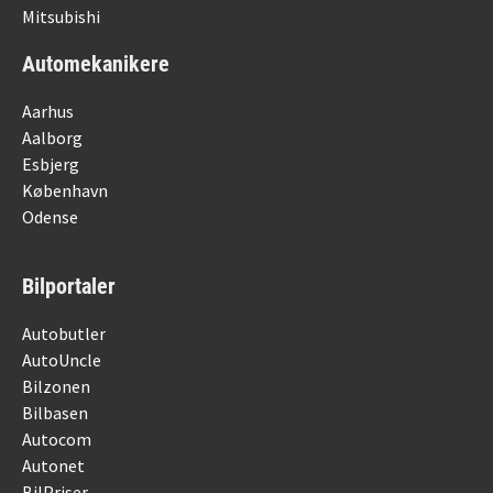
Mitsubishi
Automekanikere
Aarhus
Aalborg
Esbjerg
København
Odense
Bilportaler
Autobutler
AutoUncle
Bilzonen
Bilbasen
Autocom
Autonet
BilPriser