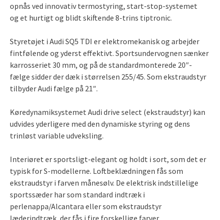
opnås ved innovativ termostyring, start-stop-systemet
og et hurtigt og blidt skiftende 8-trins tiptronic.
Styretøjet i Audi SQ5 TDI er elektromekanisk og arbejder
fintfølende og yderst effektivt. Sportsundervognen sænker
karrosseriet 30 mm, og på de standardmonterede 20″-
fælge sidder der dæk i størrelsen 255/45. Som ekstraudstyr
tilbyder Audi fælge på 21″.
Køredynamiksystemet Audi drive select (ekstraudstyr) kan
udvides yderligere med den dynamiske styring og dens
trinløst variable udveksling.
Interiøret er sportsligt-elegant og holdt i sort, som det er
typisk for S-modellerne. Loftbeklædningen fås som
ekstraudstyr i farven månesølv. De elektrisk indstillelige
sportssæder har som standard indtræk i
perlenappa/Alcantara eller som ekstraudstyr
læderindtræk, der fås i fire forskellige farver.