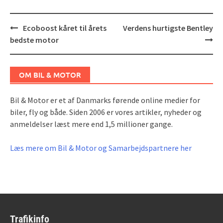
Post
Ecoboost kåret til årets
Verdens hurtigste Bentley
navigation
bedste motor
OM BIL & MOTOR
Bil & Motor er et af Danmarks førende online medier for
biler, fly og både. Siden 2006 er vores artikler, nyheder og
anmeldelser læst mere end 1,5 millioner gange.
Læs mere om Bil & Motor og Samarbejdspartnere her
Trafikinfo