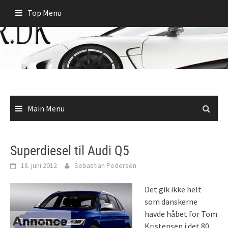
Skip
Top Menu
to
content
Main Menu
Superdiesel til Audi Q5
18. juni 2012
Sebastian Pedersen
Det gik ikke helt
som danskerne
havde håbet for Tom
Kristensen i det 80.