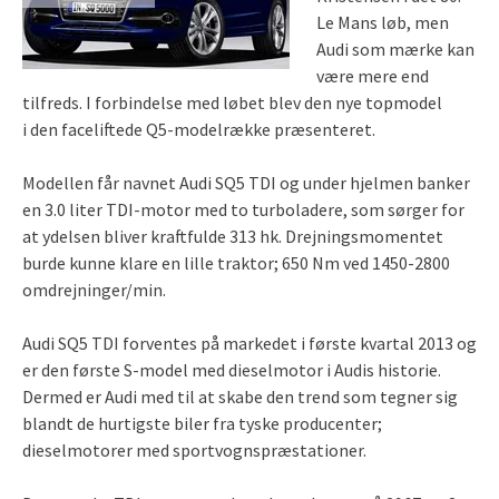
Le Mans løb, men
Audi som mærke kan
være mere end
tilfreds. I forbindelse med løbet blev den nye topmodel
i den faceliftede Q5-modelrække præsenteret.
Modellen får navnet Audi SQ5 TDI og under hjelmen banker
en 3.0 liter TDI-motor med to turboladere, som sørger for
at ydelsen bliver kraftfulde 313 hk. Drejningsmomentet
burde kunne klare en lille traktor; 650 Nm ved 1450-2800
omdrejninger/min.
Audi SQ5 TDI forventes på markedet i første kvartal 2013 og
er den første S-model med dieselmotor i Audis historie.
Dermed er Audi med til at skabe den trend som tegner sig
blandt de hurtigste biler fra tyske producenter;
dieselmotorer med sportvognspræstationer.