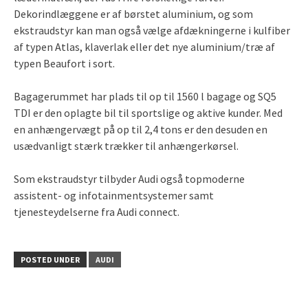
Dekorindlæggene er af børstet aluminium, og som
ekstraudstyr kan man også vælge afdækningerne i kulfiber
af typen Atlas, klaverlak eller det nye aluminium/træ af
typen Beaufort i sort.
Bagagerummet har plads til op til 1560 l bagage og SQ5
TDI er den oplagte bil til sportslige og aktive kunder. Med
en anhængervægt på op til 2,4 tons er den desuden en
usædvanligt stærk trækker til anhængerkørsel.
Som ekstraudstyr tilbyder Audi også topmoderne
assistent- og infotainmentsystemer samt
tjenesteydelserne fra Audi connect.
POSTED UNDER
AUDI