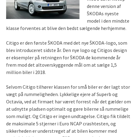
denne version af
ŠKODAs nyeste
model i den mindste
klasse forventes at blive den bedst sælgende herhjemme.
Citigo er den første ŠKODA med det nye ŠKODA-logo, som
blev introduceret sidste år. Den nye logo og Citigos design
er eksempler på retningen for ŠKODA de kommende år
frem mod det altoverskyggende mål om at sælge 1,5
million biler i 2018.
Selvom Citigo tilhører klassen for små biler er der lagt stor
vægt på rummeligheden. Lykkelige ejere af Superb og
Octavia, ved at firmaet har været forrest når det gælder om
at udnytte pladsen optimalt og gøre bilerne så rummelige
som muligt. Og Citigo er ingen undtagelse. Citigo fik tildelt
de maksimale 5 stjerner i Euro NCAP crashtesten, og
sikkerheden er understreget af at bilen kommer med