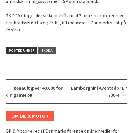
antiudskridningssystemet ESP som standard.
ŠKODA Citigo, der vil kunne fås med 2 benzin motorer med
henholdsvis 60 hk og 75 hk, introduceres i Danmark sidst på
foråret.
POSTED UNDER
SKODA
Post
Renault giver 40.000 for
Lamborghini Aventador LP
navigation
din gamle bil
700-4
OM BIL & MOTOR
Bil & Motor er et af Danmarks førende online medier for