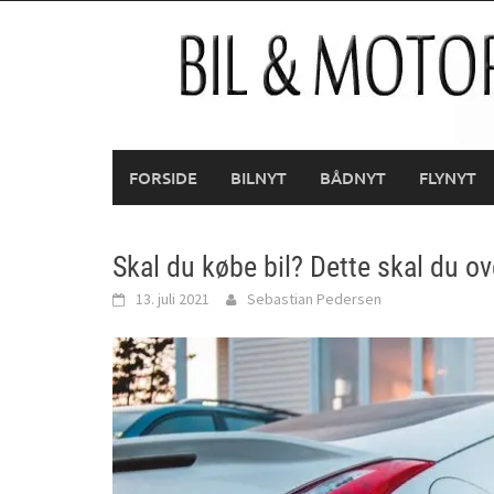
Skip
to
content
FORSIDE
BILNYT
BÅDNYT
FLYNYT
Skal du købe bil? Dette skal du ov
13. juli 2021
Sebastian Pedersen