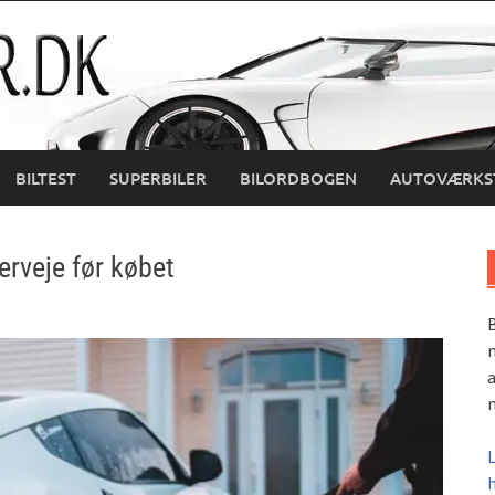
BILTEST
SUPERBILER
BILORDBOGEN
AUTOVÆRKS
erveje før købet
B
m
a
m