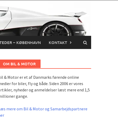
TEDER – KØBENHAVN
KONTAKT
OM BIL & MOTOR
il & Motor er et af Danmarks førende online
edier for biler, fly og både. Siden 2006 er vores
rtikler, nyheder og anmeldelser læst mere end 1,5
illioner gange.
Læs mere om Bil & Motor og Samarbejdspartnere
her