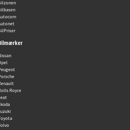
Bilzonen
Bilbasen
Autocom
Autonet
ilPriser
Bilmærker
Nissan
Opel
Peugeot
Porsche
Renault
olls Royce
Seat
Skoda
uzuki
Toyota
Volvo