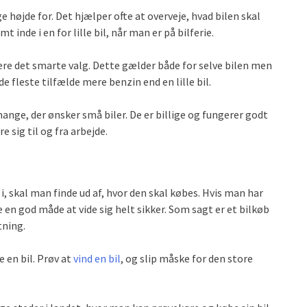
e højde for. Det hjælper ofte at overveje, hvad bilen skal
mt inde i en for lille bil, når man er på bilferie.
l være det smarte valg. Dette gælder både for selve bilen men
de fleste tilfælde mere benzin end en lille bil.
mange, der ønsker små biler. De er billige og fungerer godt
 sig til og fra arbejde.
, skal man finde ud af, hvor den skal købes. Hvis man har
 en god måde at vide sig helt sikker. Som sagt er et bilkøb
tning.
 en bil. Prøv at
vind en bil
, og slip måske for den store