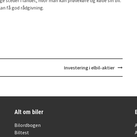
nge steder i landet, hvor man kan prøvekøre og købe sin bil.
kan få god rådgivning.
Investering i elbil-aktier
Alt om biler
Bilordbogen
Biltest