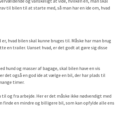
vervældende og vanskeligt at vide, hvilken en, man skal
v til bilen til at starte med, så man har en ide om, hvad
 er, hvad bilen skal kunne bruges til. Måske har man brug
e en trailer. Uanset hvad, er det godt at gøre sig disse
ed hund og masser af bagage, skal bilen have en vis
 er det også en god ide at vælge en bil, der har plads til
 mange timer.
n til og fra arbejde. Her er det måske ikke nødvendigt med
 finde en mindre og billigere bil, som kan opfylde alle ens