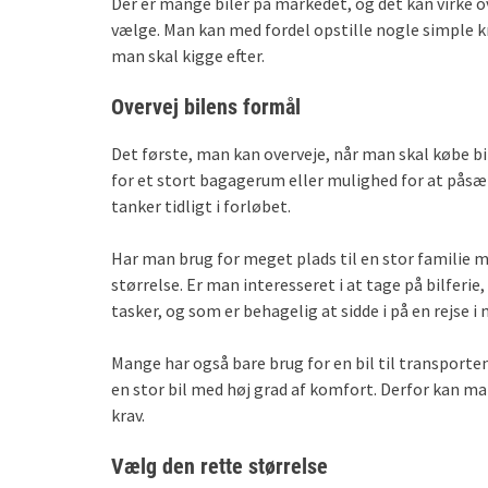
Der er mange biler på markedet, og det kan virke o
vælge. Man kan med fordel opstille nogle simple kra
man skal kigge efter.
Overvej bilens formål
Det første, man kan overveje, når man skal købe bil
for et stort bagagerum eller mulighed for at påsætt
tanker tidligt i forløbet.
Har man brug for meget plads til en stor familie m
størrelse. Er man interesseret i at tage på bilferie,
tasker, og som er behagelig at sidde i på en rejse i
Mange har også bare brug for en bil til transporte
en stor bil med høj grad af komfort. Derfor kan man
krav.
Vælg den rette størrelse