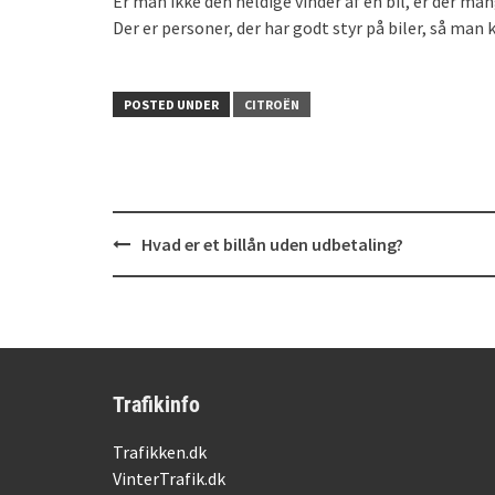
Er man ikke den heldige vinder af en bil, er der ma
Der er personer, der har godt styr på biler, så man 
POSTED UNDER
CITROËN
Post
Hvad er et billån uden udbetaling?
navigation
Trafikinfo
Trafikken.dk
VinterTrafik.dk