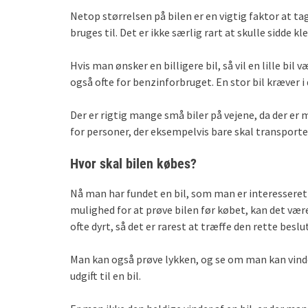
Netop størrelsen på bilen er en vigtig faktor at tag
bruges til. Det er ikke særlig rart at skulle sidde kle
Hvis man ønsker en billigere bil, så vil en lille bi
også ofte for benzinforbruget. En stor bil kræver i 
Der er rigtig mange små biler på vejene, da der er 
for personer, der eksempelvis bare skal transportere
Hvor skal bilen købes?
Nå man har fundet en bil, som man er interesseret i
mulighed for at prøve bilen før købet, kan det være
ofte dyrt, så det er rarest at træffe den rette beslu
Man kan også prøve lykken, og se om man kan vinde
udgift til en bil.