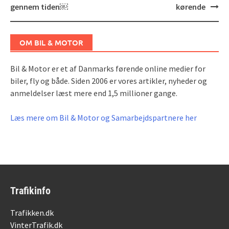
navigation
gennem tiden￼
kørende
OM BIL & MOTOR
Bil & Motor er et af Danmarks førende online medier for
biler, fly og både. Siden 2006 er vores artikler, nyheder og
anmeldelser læst mere end 1,5 millioner gange.
Læs mere om Bil & Motor og Samarbejdspartnere her
Trafikinfo
Trafikken.dk
VinterTrafik.dk