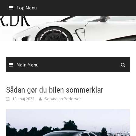
Skip
Top Menu
to
content
Main Menu
Sådan gør du bilen sommerklar
13. maj 2022
Sebastian Pedersen