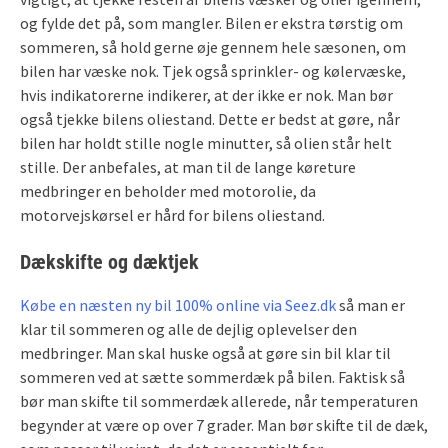
og fylde det på, som mangler. Bilen er ekstra tørstig om
sommeren, så hold gerne øje gennem hele sæsonen, om
bilen har væske nok. Tjek også sprinkler- og kølervæske,
hvis indikatorerne indikerer, at der ikke er nok. Man bør
også tjekke bilens oliestand. Dette er bedst at gøre, når
bilen har holdt stille nogle minutter, så olien står helt
stille. Der anbefales, at man til de lange køreture
medbringer en beholder med motorolie, da
motorvejskørsel er hård for bilens oliestand.
Dækskifte og dæktjek
Købe en næsten ny bil 100% online via Seez.dk
så man er
klar til sommeren og alle de dejlig oplevelser den
medbringer. Man skal huske også at gøre sin bil klar til
sommeren ved at sætte sommerdæk på bilen. Faktisk så
bør man skifte til sommerdæk allerede, når temperaturen
begynder at være op over 7 grader. Man bør skifte til de dæk,