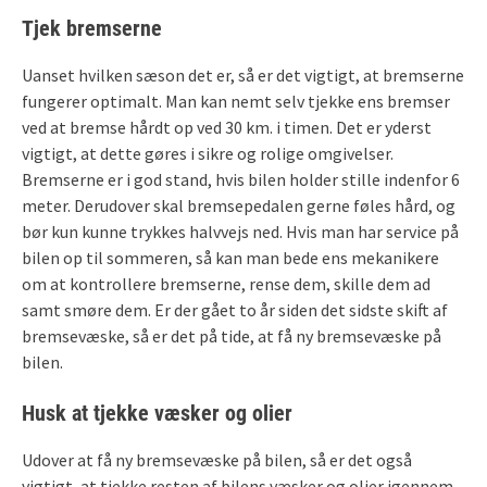
Tjek bremserne
Uanset hvilken sæson det er, så er det vigtigt, at bremserne
fungerer optimalt. Man kan nemt selv tjekke ens bremser
ved at bremse hårdt op ved 30 km. i timen. Det er yderst
vigtigt, at dette gøres i sikre og rolige omgivelser.
Bremserne er i god stand, hvis bilen holder stille indenfor 6
meter. Derudover skal bremsepedalen gerne føles hård, og
bør kun kunne trykkes halvvejs ned. Hvis man har service på
bilen op til sommeren, så kan man bede ens mekanikere
om at kontrollere bremserne, rense dem, skille dem ad
samt smøre dem. Er der gået to år siden det sidste skift af
bremsevæske, så er det på tide, at få ny bremsevæske på
bilen.
Husk at tjekke væsker og olier
Udover at få ny bremsevæske på bilen, så er det også
vigtigt, at tjekke resten af bilens væsker og olier igennem,