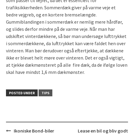
som passer til vejret, da det er essentielt for
trafiksikkerheden. Sommerdæk giver på varme veje et
bedre vejgreb, og en kortere bremselængde.
Gummiblandingen i sommerdæk er nemlig mere hårdfør,
og slides derfor mindre på de varme veje. Når man har
udskiftet vinterdækkene, så bør man undersøge lufttrykket
i sommerdækkene, da lufttrykket kan være faldet hen over
vinteren. Man bør derudover også eftertjekke, at dækkene
ikke er blevet helt møre over vinteren. Det er også vigtigt,
at tjekke dækmønsteret på alle fire dæk, da de ifølge loven
skal have mindst 1,6 mm dækmønster.
POSTED UNDER
TIPS
Post
Ikoniske Bond-biler
Lease en bil og bliv godt