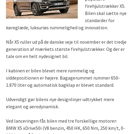
firehjulstrækker X5.
Bilen skal sætte nye
standarder for
køreglæde, luksuriøs rummelighed og innovation.
Når X5 ruller ud på de danske veje til november er det tredje
generation af mærkets største firehjulstrækker. Og der er
tale om en helt nydesignet bil.
I kabinen er bilen blevet mere rummelig og
siddepositionen er højere. Bagagerummet rummer 650-
1.870 liter og automatisk bagklap er blevet standard.
Udvendigt gør bilens nye designlinjer udtrykket mere
elegant og aerodynamisk.
Ved lanceringen fås bilen med tre forskellige motorer:
BMW X5 xDrive50i (V8 benzin, 450 HK, 650 Nm, 250 km/t, 0-