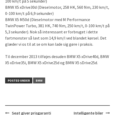
100 km/t på 5 sekunder)
BMW X5 xDrive30d (Dieselmotor, 258 HK, 560 Nm, 230 km/t,
0-100 km/t på 6,9 sekunder)
BMW X5 M50d (Dieselmotor med M Performance
TwinPower Turbo, 381 HK, 740 Nm, 250 km/t, 0-100 km/t på
5,3 sekunder). Nok så interessant er forbruget i dette
fartmonster så lavt som 14,9 km/l ved blandet kørsel. Det
glæder vi os til at se om kan lade sig gøre i praksis.
Til december 2013 tilføjes desuden BMW X5 xDrive40d, BMW
X5 xDrive35i, BMW X5 xDrive25d og BMW X5 sDrive25d.
POSTED UNDER
BMW
Post
Seat giver prisgaranti
Intelligente biler