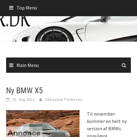
Skip
Top Menu
to
content
Main Menu
Ny BMW X5
31. maj 2013
Sebastian Pedersen
Til november
kommer en helt ny
version af BMWs
populære