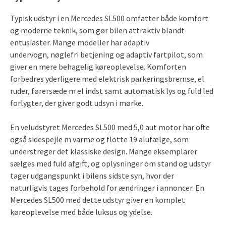
Typisk udstyr i en Mercedes SL500 omfatter både komfort
og moderne teknik, som gør bilen attraktiv blandt
entusiaster. Mange modeller har adaptiv
undervogn, nøglefri betjening og adaptiv fartpilot, som
giver en mere behagelig køreoplevelse. Komforten
forbedres yderligere med elektrisk parkeringsbremse, el
ruder, førersæde m el indst samt automatisk lys og fuld led
forlygter, der giver godt udsyn i mørke.
En veludstyret Mercedes SL500 med 5,0 aut motor har ofte
også sidespejle m varme og flotte 19 alufælge, som
understreger det klassiske design. Mange eksemplarer
sælges med fuld afgift, og oplysninger om stand og udstyr
tager udgangspunkt i bilens sidste syn, hvor der
naturligvis tages forbehold for ændringer i annoncer. En
Mercedes SL500 med dette udstyr giver en komplet
køreoplevelse med både luksus og ydelse.