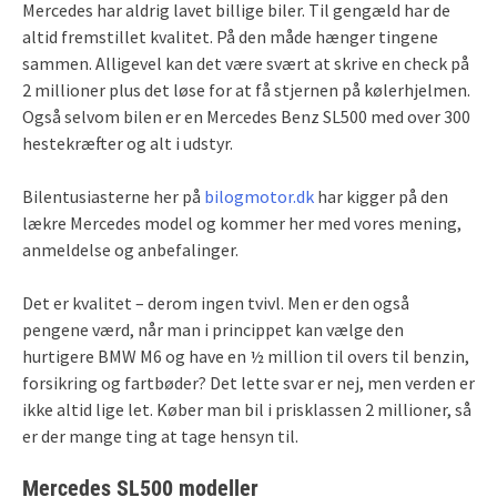
Mercedes har aldrig lavet billige biler. Til gengæld har de
altid fremstillet kvalitet. På den måde hænger tingene
sammen. Alligevel kan det være svært at skrive en check på
2 millioner plus det løse for at få stjernen på kølerhjelmen.
Også selvom bilen er en Mercedes Benz SL500 med over 300
hestekræfter og alt i udstyr.
Bilentusiasterne her på
bilogmotor.dk
har kigger på den
lækre Mercedes model og kommer her med vores mening,
anmeldelse og anbefalinger.
Det er kvalitet – derom ingen tvivl. Men er den også
pengene værd, når man i princippet kan vælge den
hurtigere BMW M6 og have en ½ million til overs til benzin,
forsikring og fartbøder? Det lette svar er nej, men verden er
ikke altid lige let. Køber man bil i prisklassen 2 millioner, så
er der mange ting at tage hensyn til.
Mercedes SL500 modeller