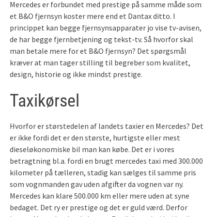
Mercedes er forbundet med prestige på samme måde som
et B&O fjernsyn koster mere end et Dantax ditto. I
princippet kan begge fjernsynsapparater jo vise tv-avisen,
de har begge fjernbetjening og tekst-tv. Så hvorfor skal
man betale mere for et B&O fjernsyn? Det spørgsmål
kræver at man tager stilling til begreber som kvalitet,
design, historie og ikke mindst prestige.
Taxikørsel
Hvorfor er størstedelen af landets taxier en Mercedes? Det
er ikke fordi det er den største, hurtigste eller mest
dieseløkonomiske bil man kan købe. Det er i vores
betragtning bl.a. fordi en brugt mercedes taxi med 300.000
kilometer på tælleren, stadig kan sælges til samme pris
som vognmanden gav uden afgifter da vognen var ny.
Mercedes kan klare 500.000 km eller mere uden at syne
bedaget. Det ry er prestige og det er guld værd. Derfor