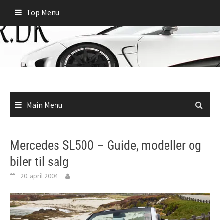
Skip
Top Menu
to
content
Main Menu
Mercedes SL500 – Guide, modeller og
biler til salg
20. april 2004