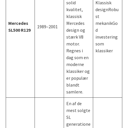
solid
Klassisk
kvalitet,
designRobu
klassisk
st
Mercedes
Mercedes
mekanikGo
1989–2001
SL500 R129
design og
d
stærk V8
investering
motor.
som
Regnes i
klassiker
dag som en
moderne
klassiker og
er populær
blandt
samlere.
En af de
mest solgte
SL
generatione