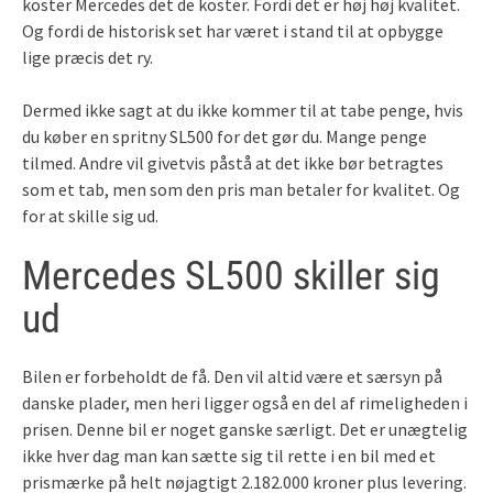
koster Mercedes det de koster. Fordi det er høj høj kvalitet.
Og fordi de historisk set har været i stand til at opbygge
lige præcis det ry.
Dermed ikke sagt at du ikke kommer til at tabe penge, hvis
du køber en spritny SL500 for det gør du. Mange penge
tilmed. Andre vil givetvis påstå at det ikke bør betragtes
som et tab, men som den pris man betaler for kvalitet. Og
for at skille sig ud.
Mercedes SL500 skiller sig
ud
Bilen er forbeholdt de få. Den vil altid være et særsyn på
danske plader, men heri ligger også en del af rimeligheden i
prisen. Denne bil er noget ganske særligt. Det er unægtelig
ikke hver dag man kan sætte sig til rette i en bil med et
prismærke på helt nøjagtigt 2.182.000 kroner plus levering.