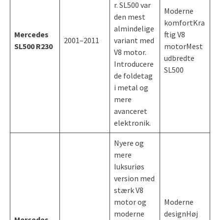
r. SL500 var
Moderne
den mest
komfortKra
almindelige
Mercedes
ftig V8
2001–2011
variant med
SL500 R230
motorMest
V8 motor.
udbredte
Introducere
SL500
de foldetag
i metal og
mere
avanceret
elektronik.
Nyere og
mere
luksuriøs
version med
stærk V8
motor og
Moderne
moderne
designHøj
Mercedes