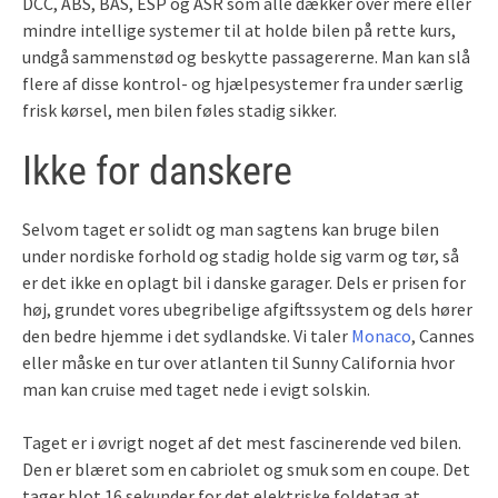
DCC, ABS, BAS, ESP og ASR som alle dækker over mere eller
mindre intellige systemer til at holde bilen på rette kurs,
undgå sammenstød og beskytte passagererne. Man kan slå
flere af disse kontrol- og hjælpesystemer fra under særlig
frisk kørsel, men bilen føles stadig sikker.
Ikke for danskere
Selvom taget er solidt og man sagtens kan bruge bilen
under nordiske forhold og stadig holde sig varm og tør, så
er det ikke en oplagt bil i danske garager. Dels er prisen for
høj, grundet vores ubegribelige afgiftssystem og dels hører
den bedre hjemme i det sydlandske. Vi taler
Monaco
, Cannes
eller måske en tur over atlanten til Sunny California hvor
man kan cruise med taget nede i evigt solskin.
Taget er i øvrigt noget af det mest fascinerende ved bilen.
Den er blæret som en cabriolet og smuk som en coupe. Det
tager blot 16 sekunder for det elektriske foldetag at