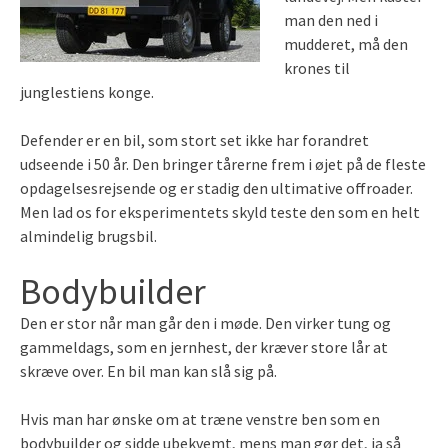
man den ned i
mudderet, må den
krones til
junglestiens konge.
Defender er en bil, som stort set ikke har forandret
udseende i 50 år. Den bringer tårerne frem i øjet på de fleste
opdagelsesrejsende og er stadig den ultimative offroader.
Men lad os for eksperimentets skyld teste den som en helt
almindelig brugsbil.
Bodybuilder
Den er stor når man går den i møde. Den virker tung og
gammeldags, som en jernhest, der kræver store lår at
skræve over. En bil man kan slå sig på.
Hvis man har ønske om at træne venstre ben som en
bodybuilder og sidde ubekvemt, mens man gør det, ja så