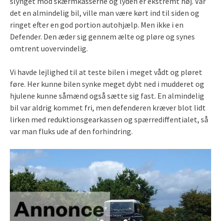
slynget mod skærmkasserne og lyden er ekstremt høj. Var
det en almindelig bil, ville man være kørt ind til siden og
ringet efter en god portion autohjælp. Men ikke i en
Defender. Den æder sig gennem ælte og pløre og synes
omtrent uovervindelig.
Vi havde lejlighed til at teste bilen i meget vådt og pløret
føre. Her kunne bilen synke meget dybt ned i mudderet og
hjulene kunne såmænd også sætte sig fast. En almindelig
bil var aldrig kommet fri, men defenderen kræver blot lidt
lirken med reduktionsgearkassen og spærrediffentialet, så
var man fluks ude af den forhindring.