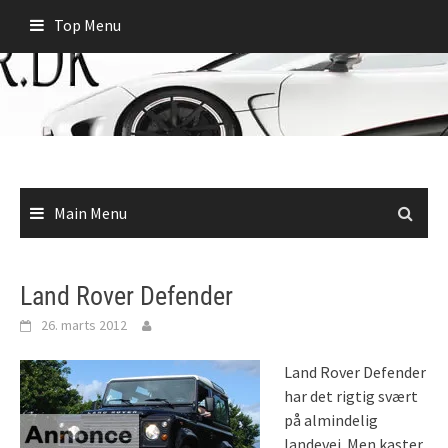
Skip
Top Menu
to
content
Main Menu
Land Rover Defender
26. marts 2012
Land Rover Defender
har det rigtig svært
på almindelig
landevej. Men kaster