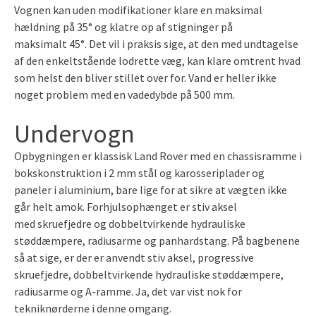
Vognen kan uden modifikationer klare en maksimal
hældning på 35° og klatre op af stigninger på
maksimalt 45°. Det vil i praksis sige, at den med undtagelse
af den enkeltstående lodrette væg, kan klare omtrent hvad
som helst den bliver stillet over for. Vand er heller ikke
noget problem med en vadedybde på 500 mm.
Undervogn
Opbygningen er klassisk Land Rover med en chassisramme i
bokskonstruktion i 2 mm stål og karosseriplader og
paneler i aluminium, bare lige for at sikre at vægten ikke
går helt amok. Forhjulsophænget er stiv aksel
med skruefjedre og dobbeltvirkende hydrauliske
støddæmpere, radiusarme og panhardstang. På bagbenene
så at sige, er der er anvendt stiv aksel, progressive
skruefjedre, dobbeltvirkende hydrauliske støddæmpere,
radiusarme og A-ramme. Ja, det var vist nok for
tekniknørderne i denne omgang.