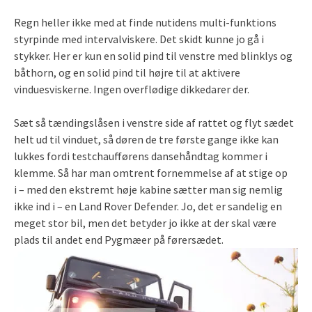
Regn heller ikke med at finde nutidens multi-funktions
styrpinde med intervalviskere. Det skidt kunne jo gå i
stykker. Her er kun en solid pind til venstre med blinklys og
båthorn, og en solid pind til højre til at aktivere
vinduesviskerne. Ingen overflødige dikkedarer der.
Sæt så tændingslåsen i venstre side af rattet og flyt sædet
helt ud til vinduet, så døren de tre første gange ikke kan
lukkes fordi testchaufførens dansehåndtag kommer i
klemme. Så har man omtrent fornemmelse af at stige op
i – med den ekstremt høje kabine sætter man sig nemlig
ikke ind i – en Land Rover Defender. Jo, det er sandelig en
meget stor bil, men det betyder jo ikke at der skal være
plads til andet end Pygmæer på førersædet.