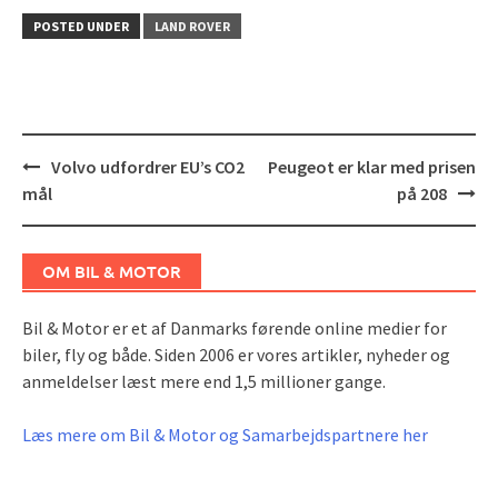
POSTED UNDER
LAND ROVER
Post
Volvo udfordrer EU’s CO2
Peugeot er klar med prisen
navigation
mål
på 208
OM BIL & MOTOR
Bil & Motor er et af Danmarks førende online medier for
biler, fly og både. Siden 2006 er vores artikler, nyheder og
anmeldelser læst mere end 1,5 millioner gange.
Læs mere om Bil & Motor og Samarbejdspartnere her