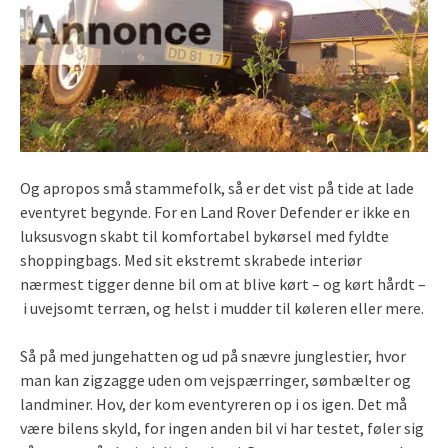
Og apropos små stammefolk, så er det vist på tide at lade
eventyret begynde. For en Land Rover Defender er ikke en
luksusvogn skabt til komfortabel bykørsel med fyldte
shoppingbags. Med sit ekstremt skrabede interiør
nærmest tigger denne bil om at blive kørt – og kørt hårdt –
i uvejsomt terræn, og helst i mudder til køleren eller mere.
Så på med jungehatten og ud på snævre junglestier, hvor
man kan zigzagge uden om vejspærringer, sømbælter og
landminer. Hov, der kom eventyreren op i os igen. Det må
være bilens skyld, for ingen anden bil vi har testet, føler sig