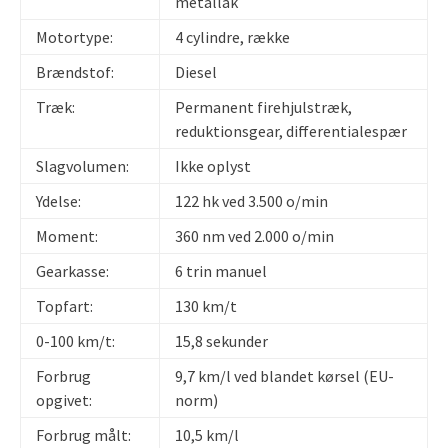
metallak
Motortype:
4 cylindre, række
Brændstof:
Diesel
Træk:
Permanent firehjulstræk,
reduktionsgear, differentialespær
Slagvolumen:
Ikke oplyst
Ydelse:
122 hk ved 3.500 o/min
Moment:
360 nm ved 2.000 o/min
Gearkasse:
6 trin manuel
Topfart:
130 km/t
0-100 km/t:
15,8 sekunder
Forbrug
9,7 km/l ved blandet kørsel (EU-
opgivet:
norm)
Forbrug målt:
10,5 km/l