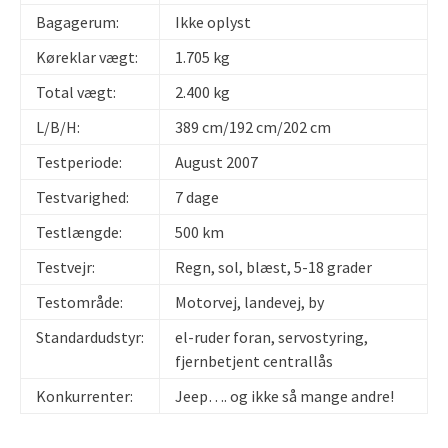
Bagagerum:
Ikke oplyst
Køreklar vægt:
1.705 kg
Total vægt:
2.400 kg
L/B/H:
389 cm/192 cm/202 cm
Testperiode:
August 2007
Testvarighed:
7 dage
Testlængde:
500 km
Testvejr:
Regn, sol, blæst, 5-18 grader
Testområde:
Motorvej, landevej, by
Standardudstyr:
el-ruder foran, servostyring,
fjernbetjent centrallås
Konkurrenter:
Jeep…. og ikke så mange andre!