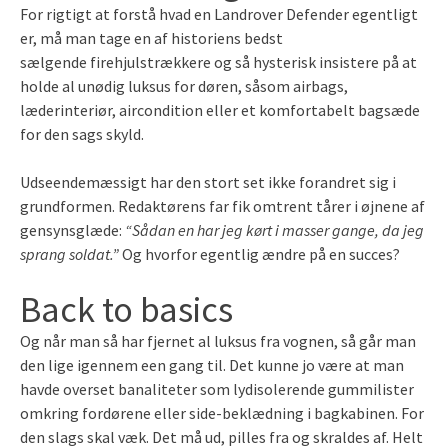
For rigtigt at forstå hvad en Landrover Defender egentligt
er, må man tage en af historiens bedst
sælgende firehjulstrækkere og så hysterisk insistere på at
holde al unødig luksus for døren, såsom airbags,
læderinteriør, aircondition eller et komfortabelt bagsæde
for den sags skyld.
Udseendemæssigt har den stort set ikke forandret sig i
grundformen. Redaktørens far fik omtrent tårer i øjnene af
gensynsglæde:
“Sådan en har jeg kørt i masser gange, da jeg
sprang soldat.”
Og hvorfor egentlig ændre på en succes?
Back to basics
Og når man så har fjernet al luksus fra vognen, så går man
den lige igennem een gang til. Det kunne jo være at man
havde overset banaliteter som lydisolerende gummilister
omkring fordørene eller side-beklædning i bagkabinen. For
den slags skal væk. Det må ud, pilles fra og skraldes af. Helt