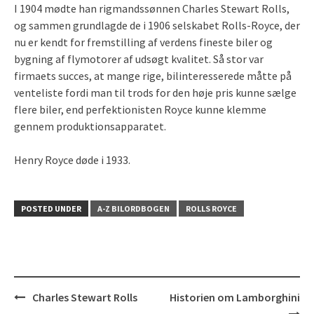
I 1904 mødte han rigmandssønnen Charles Stewart Rolls,
og sammen grundlagde de i 1906 selskabet Rolls-Royce, der
nu er kendt for fremstilling af verdens fineste biler og
bygning af flymotorer af udsøgt kvalitet. Så stor var
firmaets succes, at mange rige, bilinteresserede måtte på
venteliste fordi man til trods for den høje pris kunne sælge
flere biler, end perfektionisten Royce kunne klemme
gennem produktionsapparatet.
Henry Royce døde i 1933.
POSTED UNDER
A-Z BILORDBOGEN
ROLLS ROYCE
Post
Charles Stewart Rolls
Historien om Lamborghini
navigation