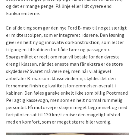
og det er mange penge. På linje eller lidt dyrere end
konkurrenterne.
En af de ting som gør den nye Ford B-max til noget særligt
er midterstolpen, som er integreret i dørene. Den løsning
giver en helt ny og innovativ dørkonstruktion, som letter
tilgangen til kabinen for både fører og passagerer.
Spørgsmålet er reelt om man vil betale for den dyreste
dreng i klassen, når det eneste man får ekstra er de store
skydedøre? Svaret må være nej, men når vi alligevel
anbefaler B-max som klassevinderen, skyldes det den
fornemme finish og kvalitetsfornemmelsen overalt i
kabinen. Den føles ganske enkelt ikke som billig Postmand
Per agtig kassevogn, men som en helt normal rummelig
personbil. På motorvej er støjen meget begrænset og med
fartpiloten sat til 130 km/t cruiser den mageligt afsted
med en komfort, som er meget større biler værdig.