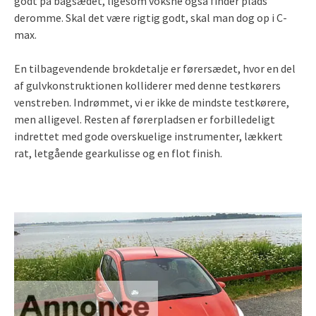
godt på bagsædet, ligesom voksne også finder plads
deromme. Skal det være rigtig godt, skal man dog op i C-
max.
En tilbagevendende brokdetalje er førersædet, hvor en del
af gulvkonstruktionen kolliderer med denne testkørers
venstreben. Indrømmet, vi er ikke de mindste testkørere,
men alligevel. Resten af førerpladsen er forbilledeligt
indrettet med gode overskuelige instrumenter, lækkert
rat, letgående gearkulisse og en flot finish.