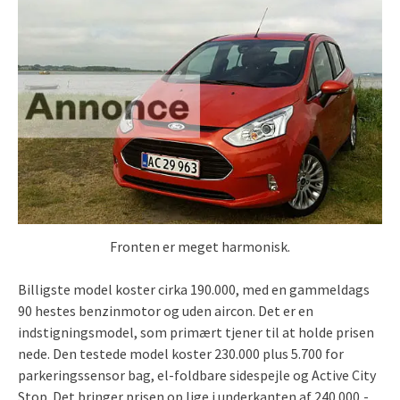
Fronten er meget harmonisk.
Billigste model koster cirka 190.000, med en gammeldags
90 hestes benzinmotor og uden aircon. Det er en
indstigningsmodel, som primært tjener til at holde prisen
nede. Den testede model koster 230.000 plus 5.700 for
parkeringssensor bag, el-foldbare sidespejle og Active City
Stop. Det bringer prisen op lige i underkanten af 240.000,-