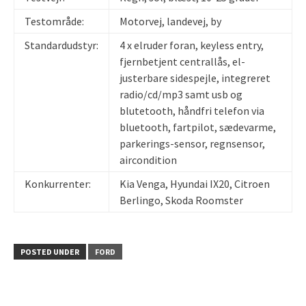
Testområde:
Motorvej, landevej, by
Standardudstyr:
4 x elruder foran, keyless entry,
fjernbetjent centrallås, el-
justerbare sidespejle, integreret
radio/cd/mp3 samt usb og
blutetooth, håndfri telefon via
bluetooth, fartpilot, sædevarme,
parkerings-sensor, regnsensor,
aircondition
Konkurrenter:
Kia Venga, Hyundai IX20, Citroen
Berlingo, Skoda Roomster
POSTED UNDER
FORD