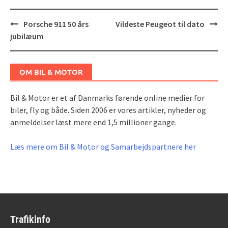
Post
Porsche 911 50 års
Vildeste Peugeot til dato
navigation
jubilæum
OM BIL & MOTOR
Bil & Motor er et af Danmarks førende online medier for
biler, fly og både. Siden 2006 er vores artikler, nyheder og
anmeldelser læst mere end 1,5 millioner gange.
Læs mere om Bil & Motor og Samarbejdspartnere her
Trafikinfo