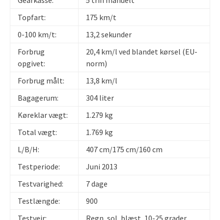
Topfart:
175 km/t
0-100 km/t:
13,2 sekunder
Forbrug
20,4 km/l ved blandet kørsel (EU-
opgivet:
norm)
Forbrug målt:
13,8 km/l
Bagagerum:
304 liter
Køreklar vægt:
1.279 kg
Total vægt:
1.769 kg
L/B/H:
407 cm/175 cm/160 cm
Testperiode:
Juni 2013
Testvarighed:
7 dage
Testlængde:
900
Testvejr:
Regn, sol, blæst, 10-25 grader