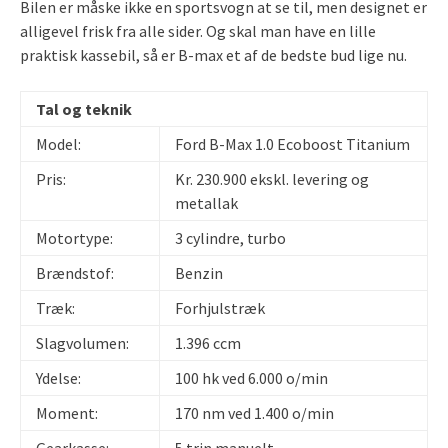
Bilen er måske ikke en sportsvogn at se til, men designet er
alligevel frisk fra alle sider. Og skal man have en lille
praktisk kassebil, så er B-max et af de bedste bud lige nu.
Tal og teknik
Model:
Ford B-Max 1.0 Ecoboost Titanium
Pris:
Kr. 230.900 ekskl. levering og
metallak
Motortype:
3 cylindre, turbo
Brændstof:
Benzin
Træk:
Forhjulstræk
Slagvolumen:
1.396 ccm
Ydelse:
100 hk ved 6.000 o/min
Moment:
170 nm ved 1.400 o/min
Gearkasse:
5 trin manuelt