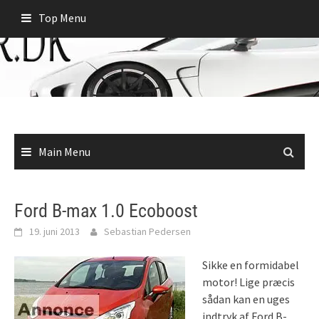
Skip
Top Menu
to
content
Main Menu
Ford B-max 1.0 Ecoboost
19. juni 2013
Sebastian Pedersen
Sikke en formidabel
motor! Lige præcis
sådan kan en uges
indtryk af Ford B-