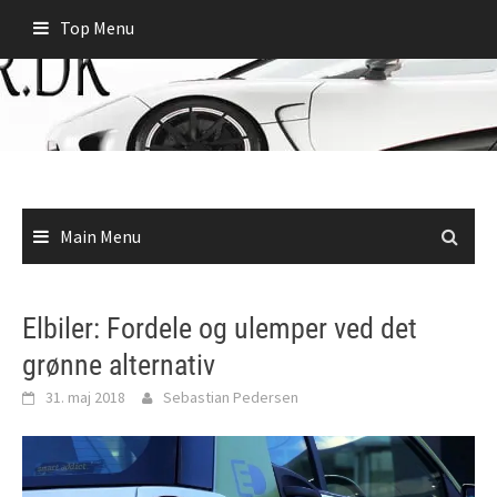
Skip
Top Menu
to
content
Main Menu
Elbiler: Fordele og ulemper ved det
grønne alternativ
31. maj 2018
Sebastian Pedersen