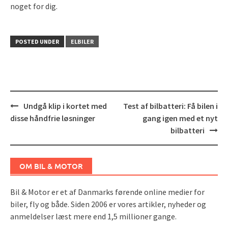
noget for dig.
POSTED UNDER
ELBILER
Post
Undgå klip i kortet med
Test af bilbatteri: Få bilen i
navigation
disse håndfrie løsninger
gang igen med et nyt
bilbatteri
OM BIL & MOTOR
Bil & Motor er et af Danmarks førende online medier for
biler, fly og både. Siden 2006 er vores artikler, nyheder og
anmeldelser læst mere end 1,5 millioner gange.