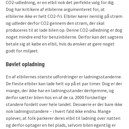
CO2-udledning, er en elbil nok det perfekte valg for dig.
Dog har kritikere af elbilerne argumenteret for, at
elbilerne ikke er helt CO2-fri. Elbiler kører nemlig på strøm
og udleder derfor CO2 gennem den strøm, der skal
produceres til at lade bilen op. Denne CO2-udledning er dog
noget mindre end for benzinbilerne. Derfor kan det sagtens
betale sig at købe en elbil, hvis du ønsker at gøre noget
godt for miljøet.
Bøvlet opladning
En af elbilernes største udfordringer er ladningsstanderne.
De fleste elbiler kan lade helt op på et par timer. Dog er der
mange, der ikke har en ladningsstander derhjemme, og
derfor sætter bilen hos en af de ca. 2000 forskellige
standere fordelt over hele landet. Desværre er der bare ikke
nok ladningsstandere – i hvert fald ikke endnu. Mange
oplever, at folk parkerer deres elbil til ladning over natten
og derfor optager en hel plads, selvom bilen egentlig er