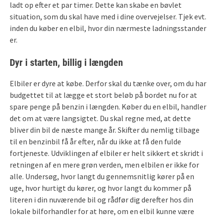
ladt op efter et par timer. Dette kan skabe en bøvlet
situation, som du skal have med i dine overvejelser. Tjek evt.
inden du køber en elbil, hvor din nærmeste ladningsstander
er.
Dyr i starten, billig i længden
Elbiler er dyre at købe. Derfor skal du tænke over, om du har
budgettet til at lægge et stort beløb på bordet nu for at
spare penge på benzin i længden. Køber du en elbil, handler
det om at være langsigtet. Du skal regne med, at dette
bliver din bil de næste mange år. Skifter du nemlig tilbage
til en benzinbil få år efter, når du ikke at få den fulde
fortjeneste. Udviklingen af elbiler er helt sikkert et skridt i
retningen af en mere grøn verden, men elbilen er ikke for
alle. Undersøg, hvor langt du gennemsnitlig kører på en
uge, hvor hurtigt du kører, og hvor langt du kommer på
literen i din nuværende bil og rådfør dig derefter hos din
lokale bilforhandler for at høre, om en elbil kunne være