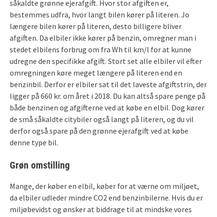
såkaldte grønne ejerafgift. Hvor stor afgiften er,
bestemmes udfra, hvor langt bilen kører på literen. Jo
længere bilen kører på literen, desto billigere bliver
afgiften. Da elbiler ikke kører på benzin, omregner man i
stedet elbilens forbrug om fra Wh til km/l for at kunne
udregne den specifikke afgift. Stort set alle elbiler vil efter
omregningen køre meget længere på literen end en
benzinbil. Derfor er elbiler sat til det laveste afgiftstrin, der
ligger på 660 kr. om året i 2018. Du kan altså spare penge på
både benzinen og afgifterne ved at købe en elbil. Dog kører
de små såkaldte citybiler også langt på literen, og du vil
derfor også spare på den grønne ejerafgift ved at købe
denne type bil.
Grøn omstilling
Mange, der køber en elbil, køber for at værne om miljøet,
da elbiler udleder mindre CO2 end benzinbilerne. Hvis du er
miljøbevidst og ønsker at biddrage til at mindske vores