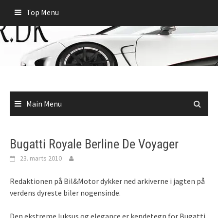
Skip
Top Menu
to
content
Main Menu
Bugatti Royale Berline De Voyager
23. marts 2010
Redaktionen på Bil&Motor dykker ned arkiverne i jagten på
verdens dyreste biler nogensinde.
Den ekstreme luksus og elegance er kendetegn for Bugatti