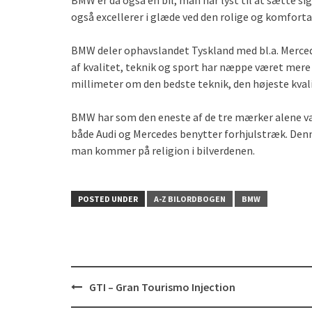
BMW er da også en bil, man har lyst til at sætte sig 
også excellerer i glæde ved den rolige og komfort
BMW deler ophavslandet Tyskland med bl.a. Merced
af kvalitet, teknik og sport har næppe været mere
millimeter om den bedste teknik, den højeste kval
BMW har som den eneste af de tre mærker alene val
både Audi og Mercedes benytter forhjulstræk. Denn
man kommer på religion i bilverdenen.
POSTED UNDER
A-Z BILORDBOGEN
BMW
Post
GTI – Gran Tourismo Injection
navigation