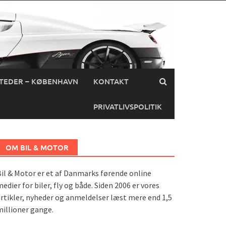
TEDER – KØBENHAVN
KONTAKT
PRIVATLIVSPOLITIK
OM BIL & MOTOR
il & Motor er et af Danmarks førende online
edier for biler, fly og både. Siden 2006 er vores
rtikler, nyheder og anmeldelser læst mere end 1,5
illioner gange.