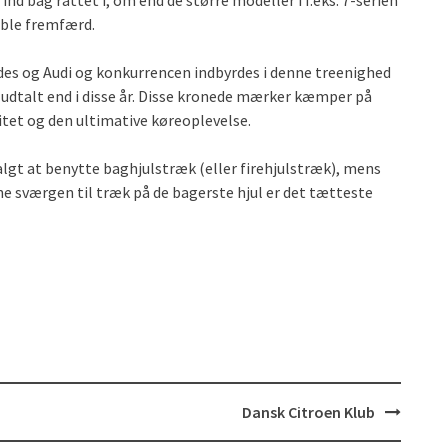
ind bag rattet i, om end de større modeller i f.eks. 7-serien
able fremfærd.
es og Audi og konkurrencen indbyrdes i denne treenighed
 udtalt end i disse år. Disse kronede mærker kæmper på
itet og den ultimative køreoplevelse.
gt at benytte baghjulstræk (eller firehjulstræk), mens
e sværgen til træk på de bagerste hjul er det tætteste
Dansk Citroen Klub