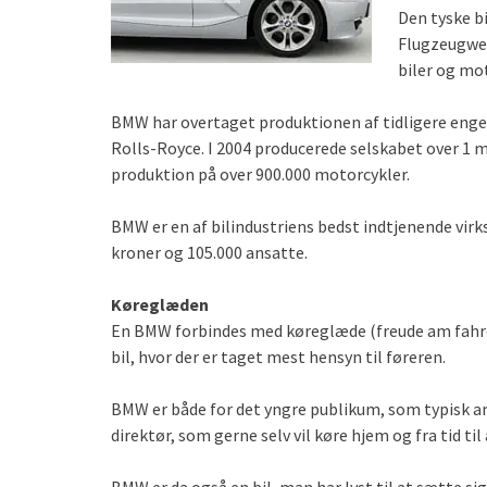
Den tyske b
Flugzeugwer
biler og mot
BMW har overtaget produktionen af tidligere enge
Rolls-Royce. I 2004 producerede selskabet over 1 
produktion på over 900.000 motorcykler.
BMW er en af bilindustriens bedst indtjenende vir
kroner og 105.000 ansatte.
Køreglæden
En BMW forbindes med køreglæde (freude am fahren) 
bil, hvor der er taget mest hensyn til føreren.
BMW er både for det yngre publikum, som typisk an
direktør, som gerne selv vil køre hjem og fra tid t