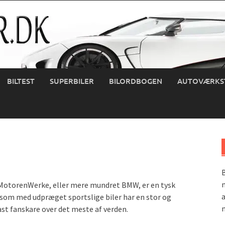
BILTEST
SUPERBILER
BILORDBOGEN
AUTOVÆRKS
B
m
MotorenWerke, eller mere mundret BMW, er en tysk
a
 som med udpræget sportslige biler har en stor og
m
st fanskare over det meste af verden.