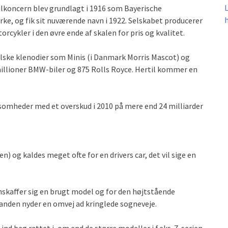
ilkoncern blev grundlagt i 1916 som Bayerische
ke, og fik sit nuværende navn i 1922. Selskabet producerer
orcykler i den øvre ende af skalen for pris og kvalitet.
lske klenodier som Minis (i Danmark Morris Mascot) og
millioner BMW-biler og 875 Rolls Royce. Hertil kommer en
ksomheder med et overskud i 2010 på mere end 24 milliarder
og kaldes meget ofte for en drivers car, det vil sige en
skaffer sig en brugt model og for den højtstående
il anden nyder en omvej ad kringlede sogneveje.