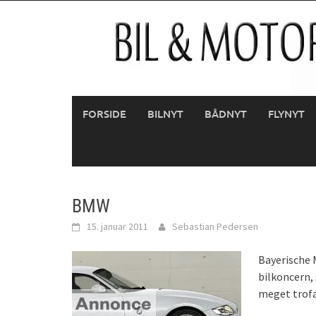
Skip
to
content
FORSIDE
BILNYT
BÅDNYT
FLYNYT
BMW
15. januar 2011
Sebastian Pedersen
Bayerische 
bilkoncern,
meget trofa