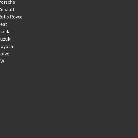
Porsche
Renault
olls Royce
Seat
Skoda
uzuki
Toyota
Volvo
VW