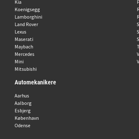
Kia
Koenigsegg
Lamborghini
R
Land Rover
Lexus
Maserati
S
Maybach
Mercedes
Mini
Mitsubishi
Automekanikere
Aarhus
Aalborg
Esbjerg
København
Odense