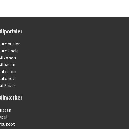
Bilportaler
Autobutler
AutoUncle
Bilzonen
Bilbasen
Autocom
Autonet
ilPriser
Bilmærker
Nissan
Opel
Peugeot