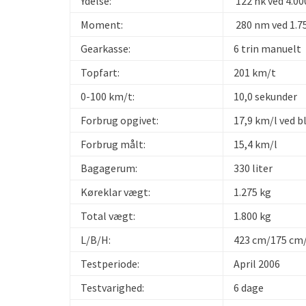
Ydelse:
122 hk ved 4.0
Moment:
280 nm ved 1.7
Gearkasse:
6 trin manuelt
Topfart:
201 km/t
0-100 km/t:
10,0 sekunder
Forbrug opgivet:
17,9 km/l ved 
Forbrug målt:
15,4 km/l
Bagagerum:
330 liter
Køreklar vægt:
1.275 kg
Total vægt:
1.800 kg
L/B/H:
423 cm/175 cm
Testperiode:
April 2006
Testvarighed:
6 dage