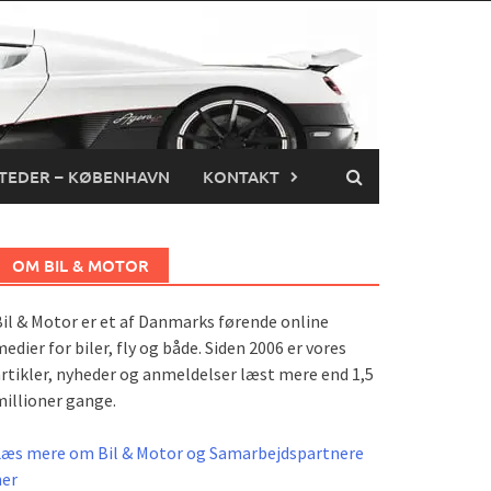
TEDER – KØBENHAVN
KONTAKT
OM BIL & MOTOR
il & Motor er et af Danmarks førende online
edier for biler, fly og både. Siden 2006 er vores
rtikler, nyheder og anmeldelser læst mere end 1,5
illioner gange.
Læs mere om Bil & Motor og Samarbejdspartnere
her