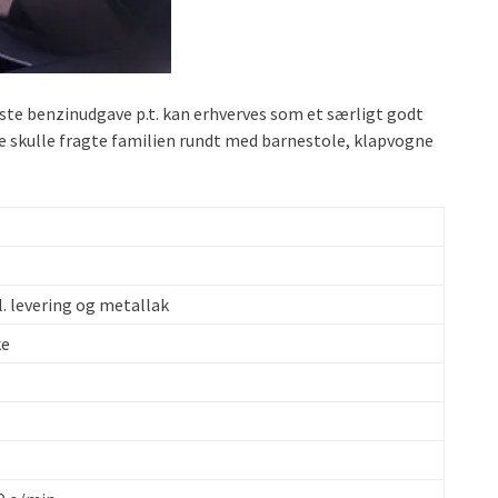
dste benzinudgave p.t. kan erhverves som et særligt godt
lige skulle fragte familien rundt med barnestole, klapvogne
l. levering og metallak
ke