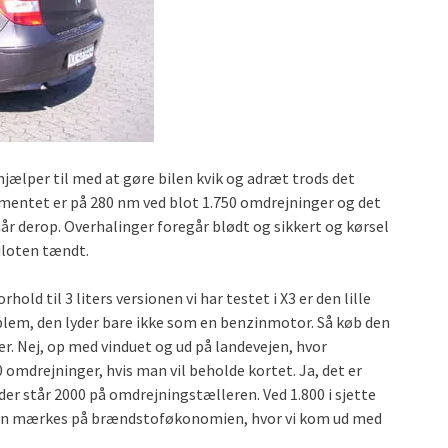
jælper til med at gøre bilen kvik og adræt trods det
omentet er på 280 nm ved blot 1.750 omdrejninger og det
år derop. Overhalinger foregår blødt og sikkert og kørsel
piloten tændt.
hold til 3 liters versionen vi har testet i X3 er den lille
blem, den lyder bare ikke som en benzinmotor. Så køb den
er. Nej, op med vinduet og ud på landevejen, hvor
omdrejninger, hvis man vil beholde kortet. Ja, det er
der står 2000 på omdrejningstælleren. Ved 1.800 i sjette
t kan mærkes på brændstoføkonomien, hvor vi kom ud med