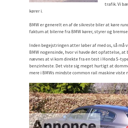
trafik. Vi b
kører i.
BMW er generelt en af de sikreste biler at køre run
faktum at bilerne fra BMW kører, styrer og bremser
Inden begejstringen atter løber af med os, så må vi
BMW nogensinde, hvor vi havde det opfattelse, at b
nævnes at vi kom direkte fra en test i Honda S-ty
benzinheste. Det viste sig meget hurtigt at domme
mere i BMWs mindste common rail maskine viste me