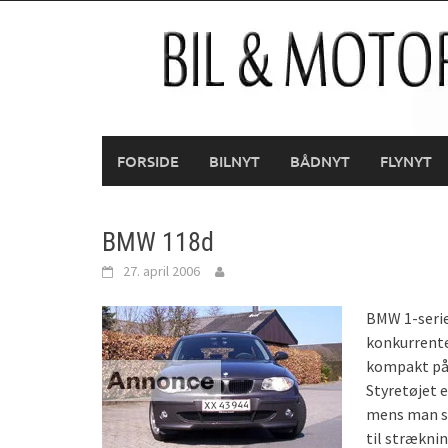
Skip
to
content
FORSIDE
BILNYT
BÅDNYT
FLYNYT
BMW 118d
27. april 2006
BMW 1-serien
konkurrenter
kompakt på 
Styretøjet e
mens man s
til stræknin