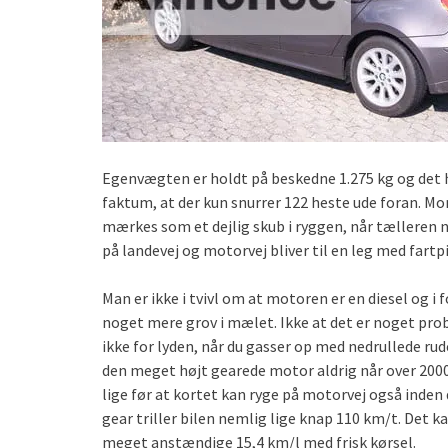
Egenvægten er holdt på beskedne 1.275 kg og det h
faktum, at der kun snurrer 122 heste ude foran. M
mærkes som et dejlig skub i ryggen, når tælleren n
på landevej og motorvej bliver til en leg med fart
Man er ikke i tvivl om at motoren er en diesel og i for
noget mere grov i mælet. Ikke at det er noget pro
ikke for lyden, når du gasser op med nedrullede rud
den meget højt gearede motor aldrig når over 2000 
lige før at kortet kan ryge på motorvej også inden 
gear triller bilen nemlig lige knap 110 km/t. De
meget anstændige 15,4 km/l med frisk kørsel.