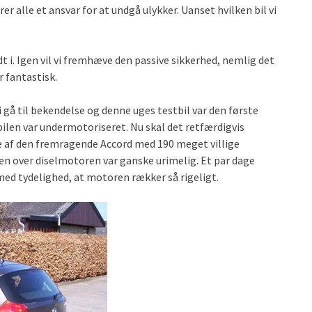
ærer alle et ansvar for at undgå ulykker. Uanset hvilken bil vi
dt i. Igen vil vi fremhæve den passive sikkerhed, nemlig det
 fantastisk.
 gå til bekendelse og denne uges testbil var den første
ilen var undermotoriseret. Nu skal det retfærdigvis
pe af den fremragende Accord med 190 meget villige
n over diselmotoren var ganske urimelig. Et par dage
d tydelighed, at motoren rækker så rigeligt.