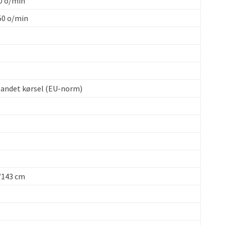
00 o/min
50 o/min
blandet kørsel (EU-norm)
/143 cm