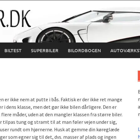
BILTEST
SUPERBILER
BILORDBOGEN
AUTOVÆRKS
B
m
 er ikke nem at putte i bås. Faktisk er der ikke ret mange
a
 i dens klasse, men det gør ikke bilen dårligere. Den er
m
flere måder, uden at den mangler klassen fra større biler.
r tilpas tung og stramt til at man føler vejen under sig,
user rundt om hjørnerne. Husk at gemme din køreglæde
ger som egner sig til det, dvs. masser af plads og ingen