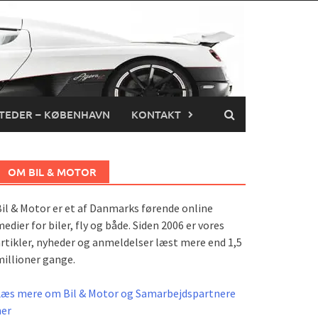
TEDER – KØBENHAVN
KONTAKT
OM BIL & MOTOR
il & Motor er et af Danmarks førende online
edier for biler, fly og både. Siden 2006 er vores
rtikler, nyheder og anmeldelser læst mere end 1,5
illioner gange.
Læs mere om Bil & Motor og Samarbejdspartnere
her