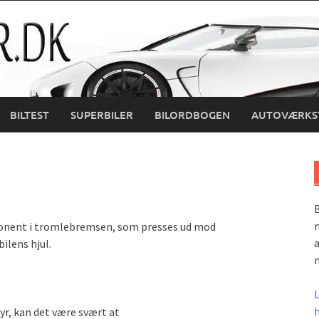
BILTEST
SUPERBILER
BILORDBOGEN
AUTOVÆRKS
B
m
onent i tromlebremsen, som presses ud mod
a
ilens hjul.
m
yr, kan det være svært at