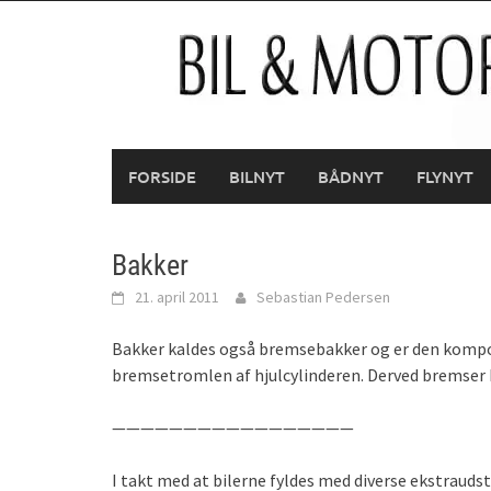
Skip
to
content
FORSIDE
BILNYT
BÅDNYT
FLYNYT
Bakker
21. april 2011
Sebastian Pedersen
Bakker kaldes også bremsebakker og er den komp
bremsetromlen af hjulcylinderen. Derved bremser b
—————————————————
I takt med at bilerne fyldes med diverse ekstraudst