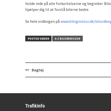
holde rede på alle forkortelserne og begreber. Bi
hjælper dig til at forstå bilerne bedre.
Se hele ordbogen på
www.bilogmotor.dk/bilordbo
POSTED UNDER
A-Z BILORDBOGEN
Post
Bagtøj
navigation
Trafikinfo