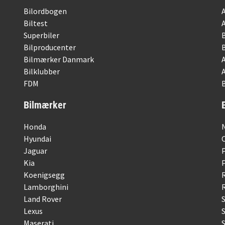
Bilordbogen
Biltest
Superbiler
Bilproducenter
Bilmærker Danmark
Bilklubber
FDM
B
Bilmærker
Honda
Hyundai
Jaguar
Kia
Koenigsegg
Lamborghini
R
Land Rover
Lexus
Maserati
S