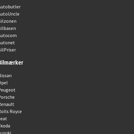
Autobutler
AutoUncle
Bilzonen
Bilbasen
Autocom
Autonet
ilPriser
Bilmærker
Nissan
Opel
Peugeot
Porsche
Renault
olls Royce
Seat
Skoda
uzuki