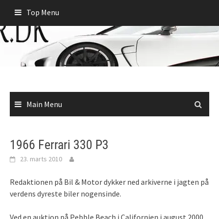
Skip
Top Menu
to
content
Main Menu
1966 Ferrari 330 P3
23. marts 2010
Redaktionen på Bil & Motor dykker ned arkiverne i jagten på
verdens dyreste biler nogensinde.
Ved en auktion på Pebble Beach i Californien i august 2000