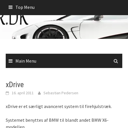
Skip
Top Menu
to
content
Main Menu
xDrive
16. april 2011
Sebastian Pedersen
xDrive er et særligt avanceret system til firehjulstræk.
Systemet benyttes af BMW til blandt andet BMW X6-
modellen.