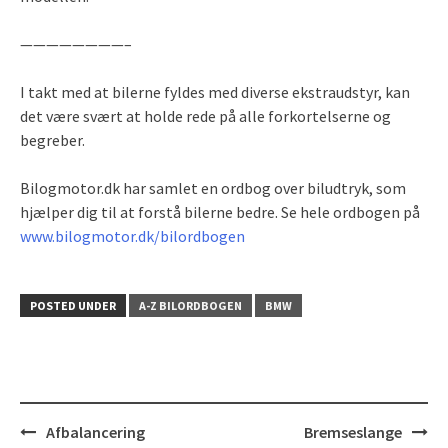
————————–
I takt med at bilerne fyldes med diverse ekstraudstyr, kan
det være svært at holde rede på alle forkortelserne og
begreber.
Bilogmotor.dk har samlet en ordbog over biludtryk, som
hjælper dig til at forstå bilerne bedre. Se hele ordbogen på
www.bilogmotor.dk/bilordbogen
POSTED UNDER
A-Z BILORDBOGEN
BMW
Post
Afbalancering
Bremseslange