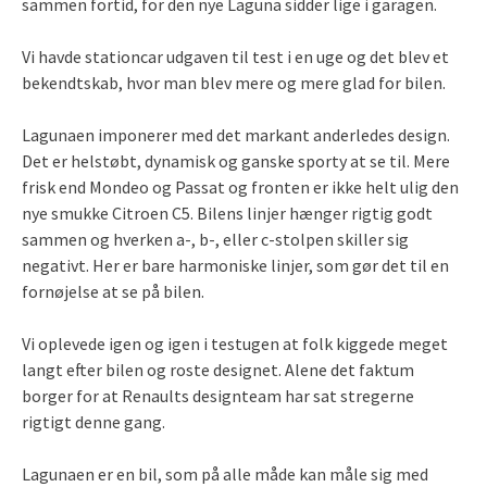
sammen fortid, for den nye Laguna sidder lige i garagen.
Vi havde stationcar udgaven til test i en uge og det blev et
bekendtskab, hvor man blev mere og mere glad for bilen.
Lagunaen imponerer med det markant anderledes design.
Det er helstøbt, dynamisk og ganske sporty at se til. Mere
frisk end Mondeo og Passat og fronten er ikke helt ulig den
nye smukke Citroen C5. Bilens linjer hænger rigtig godt
sammen og hverken a-, b-, eller c-stolpen skiller sig
negativt. Her er bare harmoniske linjer, som gør det til en
fornøjelse at se på bilen.
Vi oplevede igen og igen i testugen at folk kiggede meget
langt efter bilen og roste designet. Alene det faktum
borger for at Renaults designteam har sat stregerne
rigtigt denne gang.
Lagunaen er en bil, som på alle måde kan måle sig med