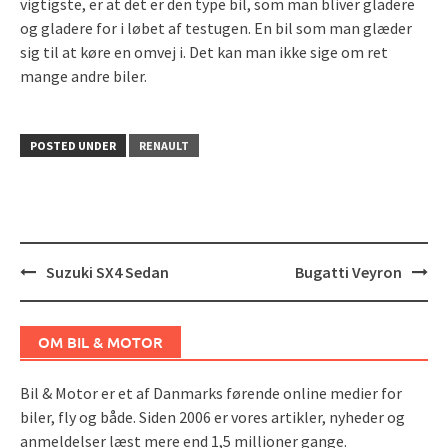
vigtigste, er at det er den type bil, som man bliver gladere
og gladere for i løbet af testugen. En bil som man glæder
sig til at køre en omvej i. Det kan man ikke sige om ret
mange andre biler.
POSTED UNDER
RENAULT
Post
Suzuki SX4 Sedan
Bugatti Veyron
navigation
OM BIL & MOTOR
Bil & Motor er et af Danmarks førende online medier for
biler, fly og både. Siden 2006 er vores artikler, nyheder og
anmeldelser læst mere end 1,5 millioner gange.