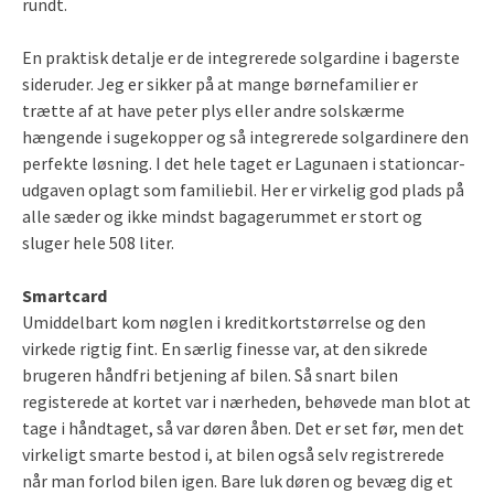
rundt.
En praktisk detalje er de integrerede solgardine i bagerste
sideruder. Jeg er sikker på at mange børnefamilier er
trætte af at have peter plys eller andre solskærme
hængende i sugekopper og så integrerede solgardinere den
perfekte løsning. I det hele taget er Lagunaen i stationcar-
udgaven oplagt som familiebil. Her er virkelig god plads på
alle sæder og ikke mindst bagagerummet er stort og
sluger hele 508 liter.
Smartcard
Umiddelbart kom nøglen i kreditkortstørrelse og den
virkede rigtig fint. En særlig finesse var, at den sikrede
brugeren håndfri betjening af bilen. Så snart bilen
registerede at kortet var i nærheden, behøvede man blot at
tage i håndtaget, så var døren åben. Det er set før, men det
virkeligt smarte bestod i, at bilen også selv registrerede
når man forlod bilen igen. Bare luk døren og bevæg dig et