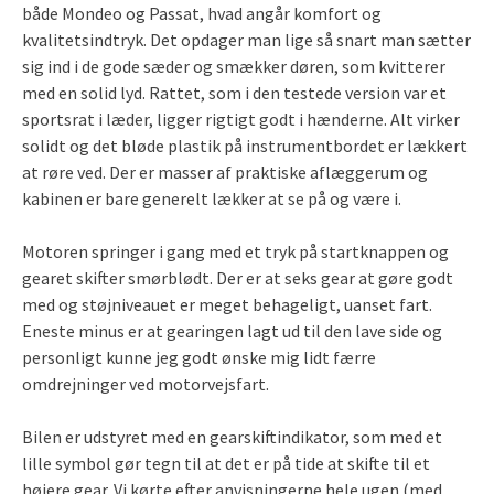
både Mondeo og Passat, hvad angår komfort og
kvalitetsindtryk. Det opdager man lige så snart man sætter
sig ind i de gode sæder og smækker døren, som kvitterer
med en solid lyd. Rattet, som i den testede version var et
sportsrat i læder, ligger rigtigt godt i hænderne. Alt virker
solidt og det bløde plastik på instrumentbordet er lækkert
at røre ved. Der er masser af praktiske aflæggerum og
kabinen er bare generelt lækker at se på og være i.
Motoren springer i gang med et tryk på startknappen og
gearet skifter smørblødt. Der er at seks gear at gøre godt
med og støjniveauet er meget behageligt, uanset fart.
Eneste minus er at gearingen lagt ud til den lave side og
personligt kunne jeg godt ønske mig lidt færre
omdrejninger ved motorvejsfart.
Bilen er udstyret med en gearskiftindikator, som med et
lille symbol gør tegn til at det er på tide at skifte til et
højere gear. Vi kørte efter anvisningerne hele ugen (med