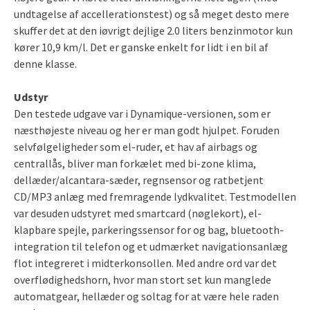
undtagelse af accellerationstest) og så meget desto mere
skuffer det at den iøvrigt dejlige 2.0 liters benzinmotor kun
kører 10,9 km/l. Det er ganske enkelt for lidt i en bil af
denne klasse.
Udstyr
Den testede udgave var i Dynamique-versionen, som er
næsthøjeste niveau og her er man godt hjulpet. Foruden
selvfølgeligheder som el-ruder, et hav af airbags og
centrallås, bliver man forkælet med bi-zone klima,
dellæder/alcantara-sæder, regnsensor og ratbetjent
CD/MP3 anlæg med fremragende lydkvalitet. Testmodellen
var desuden udstyret med smartcard (nøglekort), el-
klapbare spejle, parkeringssensor for og bag, bluetooth-
integration til telefon og et udmærket navigationsanlæg
flot integreret i midterkonsollen. Med andre ord var det
overflødighedshorn, hvor man stort set kun manglede
automatgear, hellæder og soltag for at være hele raden