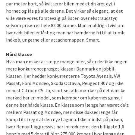
par meter bort, så kvitterer bilen med et diskret dyt i
hornet og lås på alle dørene. Det virker så elegant, at det
ville være vores førstevalg på listen over ekstraudstyr,
selvom prisen er hele 8.000 kroner. Man er aldrig i tvivl om
hvorvidt bilen er låst og man har hænderne fri til at tumle
indkøb, ungerne eller attachemappen. Smart.
Hård klasse
Hvis man ønsker at sælge mange biler, så er der ikke nogen
mere konkurrencepræget klasse i Danmark en jobbil-
klassen. Her hedder konkurrenterne Toyota Avensis, VW
Passat, Ford Mondeo, Skoda Octavia, Peugeot 407 og ikke
mindst Citroen C5. Ja, stort sel alle mærker på det danske
marked har en model, som kæmper om købernes gunst i
denne benhårde klasse. En klasse som længe har været delt
mellem Passat og Mondeo, men disse duksedrenge får
kamp til stregn af den nye Laguna. Ikke mindst på prisen,
hvor Renault aggressivt har introduceret den billigste 1,6
benzin med 5 døre til blot 275.000 kroner. Hvor længe den