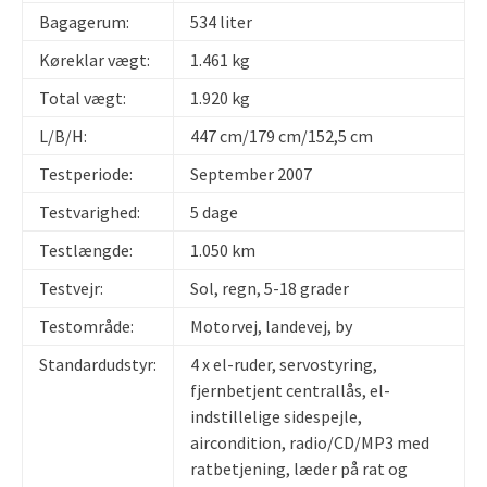
Bagagerum:
534 liter
Køreklar vægt:
1.461 kg
Total vægt:
1.920 kg
L/B/H:
447 cm/179 cm/152,5 cm
Testperiode:
September 2007
Testvarighed:
5 dage
Testlængde:
1.050 km
Testvejr:
Sol, regn, 5-18 grader
Testområde:
Motorvej, landevej, by
Standardudstyr:
4 x el-ruder, servostyring,
fjernbetjent centrallås, el-
indstillelige sidespejle,
aircondition, radio/CD/MP3 med
ratbetjening, læder på rat og