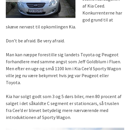
af Kia Ceed.
Konkurrenterne har
god grund til at
skæve nervøst til opkomlingen Kia.
Don’t be afraid. Be very afraid.
Man kan næppe forestille sig landets Toyota og Peugeot
forhandlere med samme angst som Jeff Goldblum i Fluen.
Men efter en uge og små 1100 km i Kia Cee’d Sporty Wagon
ville jeg nu være bekymret hvis jeg var Peugeot eller
Toyota.
Kia har solgt godt som 3 og 5 dørs biler, men 80 procent af
salget i det såkaldte C segment er stationcars, så truslen
fra Cee’d er blevet betydelig mere nærværende med
introduktionen af Sporty Wagon.