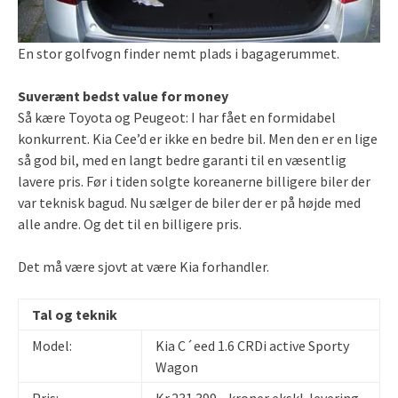
En stor golfvogn finder nemt plads i bagagerummet.
Suverænt bedst value for money
Så kære Toyota og Peugeot: I har fået en formidabel
konkurrent. Kia Cee’d er ikke en bedre bil. Men den er en lige
så god bil, med en langt bedre garanti til en væsentlig
lavere pris. Før i tiden solgte koreanerne billigere biler der
var teknisk bagud. Nu sælger de biler der er på højde med
alle andre. Og det til en billigere pris.
Det må være sjovt at være Kia forhandler.
Tal og teknik
Model:
Kia C´eed 1.6 CRDi active Sporty
Wagon
Pris:
Kr.231.399,- kroner ekskl. levering