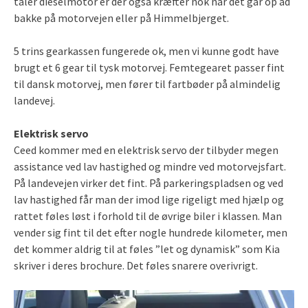
taler dieselmotor er der også kræfter nok når det går op ad
bakke på motorvejen eller på Himmelbjerget.
5 trins gearkassen fungerede ok, men vi kunne godt have
brugt et 6 gear til tysk motorvej. Femtegearet passer fint
til dansk motorvej, men fører til fartbøder på almindelig
landevej.
Elektrisk servo
Ceed kommer med en elektrisk servo der tilbyder megen
assistance ved lav hastighed og mindre ved motorvejsfart.
På landevejen virker det fint. På parkeringspladsen og ved
lav hastighed får man der imod lige rigeligt med hjælp og
rattet føles løst i forhold til de øvrige biler i klassen. Man
vender sig fint til det efter nogle hundrede kilometer, men
det kommer aldrig til at føles ”let og dynamisk” som Kia
skriver i deres brochure. Det føles snarere overivrigt.