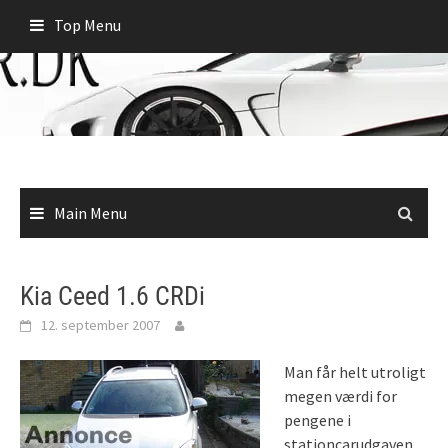
Skip
Top Menu
to
content
Main Menu
Kia Ceed 1.6 CRDi
12. september 2007
Man får helt utroligt
megen værdi for
pengene i
stationcarudgaven