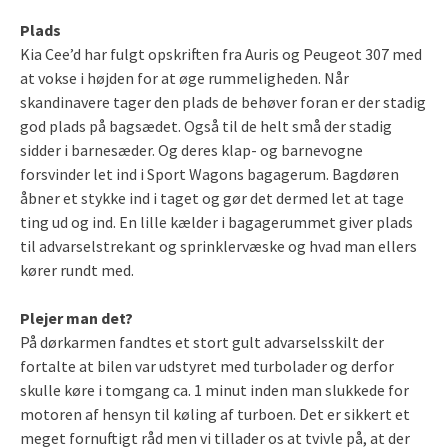
Plads
Kia Cee’d har fulgt opskriften fra Auris og Peugeot 307 med
at vokse i højden for at øge rummeligheden. Når
skandinavere tager den plads de behøver foran er der stadig
god plads på bagsædet. Også til de helt små der stadig
sidder i barnesæder. Og deres klap- og barnevogne
forsvinder let ind i Sport Wagons bagagerum. Bagdøren
åbner et stykke ind i taget og gør det dermed let at tage
ting ud og ind. En lille kælder i bagagerummet giver plads
til advarselstrekant og sprinklervæske og hvad man ellers
kører rundt med.
Plejer man det?
På dørkarmen fandtes et stort gult advarselsskilt der
fortalte at bilen var udstyret med turbolader og derfor
skulle køre i tomgang ca. 1 minut inden man slukkede for
motoren af hensyn til køling af turboen. Det er sikkert et
meget fornuftigt råd men vi tillader os at tvivle på, at der