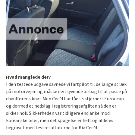
Hvad manglede der?
I den testede udgave savnede vi fartpilot til de lange stræk
på motorvejen og måske den syvende airbag til at passe på
chaufførens knæ. Men Cee’d har fået 5 stjerner i Euroncap
og dermed et nedslag i registreringsafgiften så den er
sikker nok. Sikkerheden var tidligere end anke mod
koreanske biler, men det spøgelse er helt og aldeles
begravet med testresultaterne for Kia Cee’d.