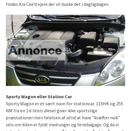
findes Kia Cee’d ejere der vil huske det i dagligdagen.
Sporty Wagon eller Station Car
Sporty Wagon er et sært navn for stationcar. 115HK og 255
NM fra en 1.6 liters diesel giver ikke sportslige
præstationer men følelsen af altid at have ”kræfter nok”
selv om bilen er fyldt med unger og feriebagage. Og da vi