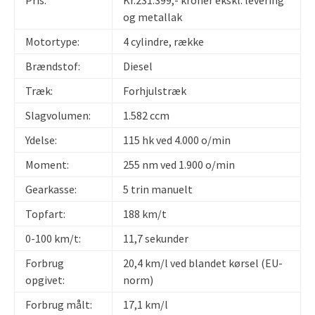
og metallak
Motortype:
4 cylindre, række
Brændstof:
Diesel
Træk:
Forhjulstræk
Slagvolumen:
1.582 ccm
Ydelse:
115 hk ved 4.000 o/min
Moment:
255 nm ved 1.900 o/min
Gearkasse:
5 trin manuelt
Topfart:
188 km/t
0-100 km/t:
11,7 sekunder
Forbrug
20,4 km/l ved blandet kørsel (EU-
opgivet:
norm)
Forbrug målt:
17,1 km/l