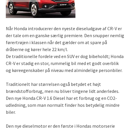
Når Honda introducerer den nyeste dieseludgave af CR-V er
der tale om en ganske særlig premiere. Den snupper nemlig
førertrøjen i klassen når det gælder om at spare på
dråberne og kører hele 22 km/l.
De traditionelle fordele ved en SUV er dog bibeholdt; Honda
CR-V er stadig en stor, rummelig bil med et godt overblik
og køreegenskaber på niveau med almindelige personbiler.
Traditionelt har størrelsen også betydet et højt
brændstofforbrug, men nu bliver tingene lidt anderledes.
Den nye Honda CR-V 1.6 Diesel har et forbrug og en CO2-
udledning, som man normalt finder hos betydelig mindre
biler.
Den nye dieselmotor er den første i Hondas motorserie