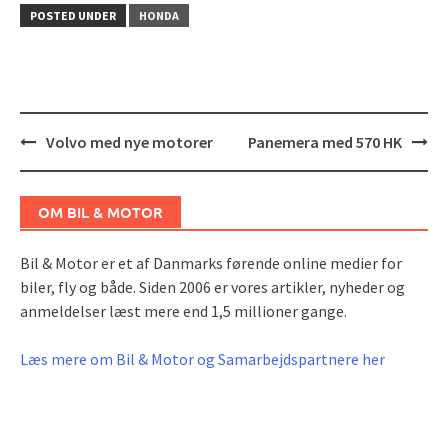
POSTED UNDER
HONDA
Post
Volvo med nye motorer
Panemera med 570 HK
navigation
OM BIL & MOTOR
Bil & Motor er et af Danmarks førende online medier for
biler, fly og både. Siden 2006 er vores artikler, nyheder og
anmeldelser læst mere end 1,5 millioner gange.
Læs mere om Bil & Motor og Samarbejdspartnere her