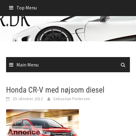
Skip
Top Menu
to
content
Main Menu
Honda CR-V med nøjsom diesel
29. oktober 2013
Sebastian Pedersen