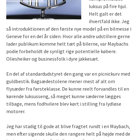
luksus på fire hjul.
Helt galt er det
ihvertfald ikke. Jeg
så introduktionen af den første nye model på en bilmesse i
Geneve for en del år siden.
Hvor alle andre udstillere gerne
lader publikum komme helt tæt på bilerne, var Maybachs
podie forbeholdt de synligt rige potentielle købere.
Oliesheiker og businessfolk i dyre jakkesæt.
En del af standardudstyret den gang var en picnickurv med
guldbestik. Bagsædestolene mener mest af alt om
flysæder fra førsteklasse. De kunne reelt forvandles til en
kørende luksusseng, så meget kunne sæderne lægges
tilbage, mens fodhvilere blev kørt i stilling fra lydløse
motorer.
Jeg har stadig til gode at blive fragtet rundt i en Maybach,
men efter sigende skulle den rangere helt på højde med de