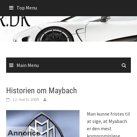
Skip
Top Menu
to
content
Main Menu
Historien om Maybach
12. marts 2009
Man kunne fristes til
at sige, at Myabach
er den mest
kompromisløse