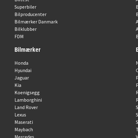
Superbiler
Bilproducenter
Bilmærker Danmark
Bilklubber
FDM
B
Bilmærker
Honda
Hyundai
Jaguar
Kia
Koenigsegg
Lamborghini
R
Land Rover
Lexus
Maserati
S
Maybach
Mercedes