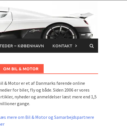
TEDER – KØBENHAVN
KONTAKT
OM BIL & MOTOR
il & Motor er et af Danmarks førende online
edier for biler, fly og både. Siden 2006 er vores
rtikler, nyheder og anmeldelser læst mere end 1,5
illioner gange.
Læs mere om Bil & Motor og Samarbejdspartnere
her