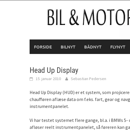
Skip
to
content
FORSIDE
BILNYT
BÅDNYT
FLYNYT
Head Up Display
15. januar 2010
Sebastian Pedersen
Head Up Display (HUD) er et system, som projicerer
chaufføren aflæse data om f.eks. fart, gear og navg
instrumentpanelet.
Vi har testet systemet flere gange, bl.a. i BMWs 5- 
afløser reelt instrumentpanelet, så føreren kan 