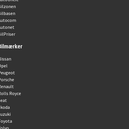
Bilzonen
Bilbasen
Autocom
Autonet
ilPriser
Bilmærker
Nissan
Opel
Peugeot
Porsche
Renault
olls Royce
Seat
Skoda
uzuki
Toyota
Volvo