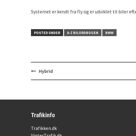
Systemet er kendt fra fly og er udviklet til biler 
POSTED UNDER
A-Z BILORDBOGEN
BMW
Post
Hybrid
navigation
Trafikinfo
Trafikken.dk
VinterTrafik.dk