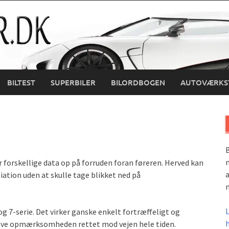
BILTEST
SUPERBILER
BILORDBOGEN
AUTOVÆRKS
B
m
 forskellige data op på forruden foran føreren. Herved kan
a
iation uden at skulle tage blikket ned på
m
og 7-serie. Det virker ganske enkelt fortræffeligt og
gave opmærksomheden rettet mod vejen hele tiden.