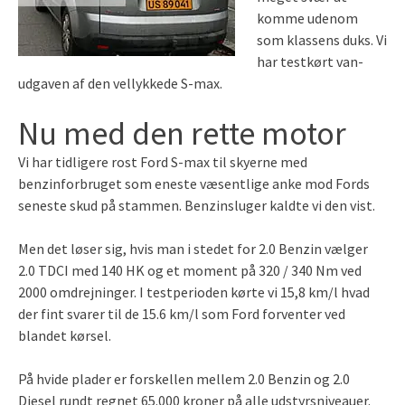
komme udenom
som klassens duks. Vi
har testkørt van-
udgaven af den vellykkede S-max.
Nu med den rette motor
Vi har tidligere rost Ford S-max til skyerne med
benzinforbruget som eneste væsentlige anke mod Fords
seneste skud på stammen. Benzinsluger kaldte vi den vist.
Men det løser sig, hvis man i stedet for 2.0 Benzin vælger
2.0 TDCI med 140 HK og et moment på 320 / 340 Nm ved
2000 omdrejninger. I testperioden kørte vi 15,8 km/l hvad
der fint svarer til de 15.6 km/l som Ford forventer ved
blandet kørsel.
På hvide plader er forskellen mellem 2.0 Benzin og 2.0
Diesel rundt regnet 65.000 kroner på alle udstyrsniveauer.