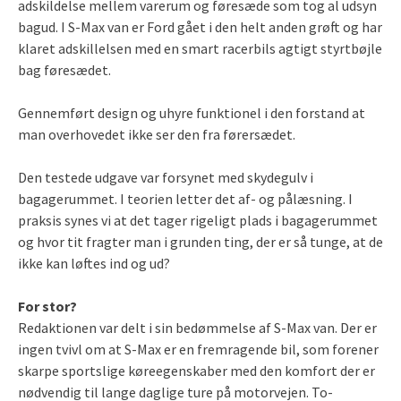
adskildelse mellem varerum og føresæde som tog al udsyn
bagud. I S-Max van er Ford gået i den helt anden grøft og har
klaret adskillelsen med en smart racerbils agtigt styrtbøjle
bag føresædet.
Gennemført design og uhyre funktionel i den forstand at
man overhovedet ikke ser den fra førersædet.
Den testede udgave var forsynet med skydegulv i
bagagerummet. I teorien letter det af- og pålæsning. I
praksis synes vi at det tager rigeligt plads i bagagerummet
og hvor tit fragter man i grunden ting, der er så tunge, at de
ikke kan løftes ind og ud?
For stor?
Redaktionen var delt i sin bedømmelse af S-Max van. Der er
ingen tvivl om at S-Max er en fremragende bil, som forener
skarpe sportslige køreegenskaber med den komfort der er
nødvendig til lange daglige ture på motorvejen. To-