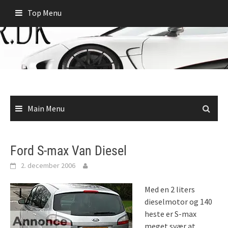
Skip
Top Menu
to
content
Main Menu
Ford S-max Van Diesel
2. december 2006
Med en 2 liters
dieselmotor og 140
heste er S-max
meget svær at