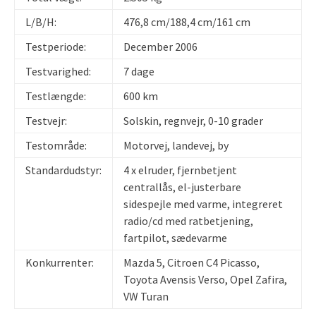
L/B/H:
476,8 cm/188,4 cm/161 cm
Testperiode:
December 2006
Testvarighed:
7 dage
Testlængde:
600 km
Testvejr:
Solskin, regnvejr, 0-10 grader
Testområde:
Motorvej, landevej, by
Standardudstyr:
4 x elruder, fjernbetjent
centrallås, el-justerbare
sidespejle med varme, integreret
radio/cd med ratbetjening,
fartpilot, sædevarme
Konkurrenter:
Mazda 5, Citroen C4 Picasso,
Toyota Avensis Verso, Opel Zafira,
VW Turan