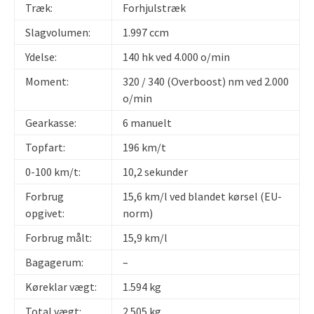
Træk:
Forhjulstræk
Slagvolumen:
1.997 ccm
Ydelse:
140 hk ved 4.000 o/min
Moment:
320 / 340 (Overboost) nm ved 2.000
o/min
Gearkasse:
6 manuelt
Topfart:
196 km/t
0-100 km/t:
10,2 sekunder
Forbrug
15,6 km/l ved blandet kørsel (EU-
opgivet:
norm)
Forbrug målt:
15,9 km/l
Bagagerum:
–
Køreklar vægt:
1.594 kg
Total vægt:
2.505 kg