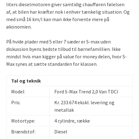
liters dieselmotoren giver samtidig chaufføren følelsen
af, at bilen har kræfter nok i enhver tænkelig situation. Og
med små 16 km/l kan man ikke forvente mere på
økonomien.
På hvide plader med 5 eller 7 sæder er S-max uden
diskussion byens bedste tilbud til børnefamillien. Ikke
mindst hvis man kigger på value for money delen, hvor S-
Max synes at sætte standarden for klassen.
Tal og teknik
Model:
Ford S-Max Trend 2,0 Van TDCI
Pris:
Kr. 233.674 ekskl. levering og
metallak
Motortype:
4 cylindre, række
Brændstof:
Diesel