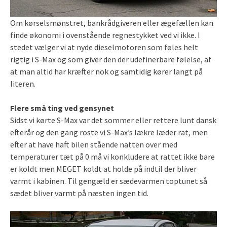
Om kørselsmønstret, bankrådgiveren eller ægefællen kan
finde økonomi i ovenstående regnestykket ved vi ikke. I
stedet vælger vi at nyde dieselmotoren som føles helt
rigtig i S-Max og som giver den der udefinerbare følelse, af
at man altid har kræfter nok og samtidig kører langt på
literen.
Flere små ting ved gensynet
Sidst vi kørte S-Max var det sommer eller rettere lunt dansk
efterår og den gang roste vi S-Max’s lækre læder rat, men
efter at have haft bilen stående natten over med
temperaturer tæt på 0 må vi konkludere at rattet ikke bare
er koldt men MEGET koldt at holde på indtil der bliver
varmt i kabinen. Til gengæld er sædevarmen toptunet så
sædet bliver varmt på næsten ingen tid.