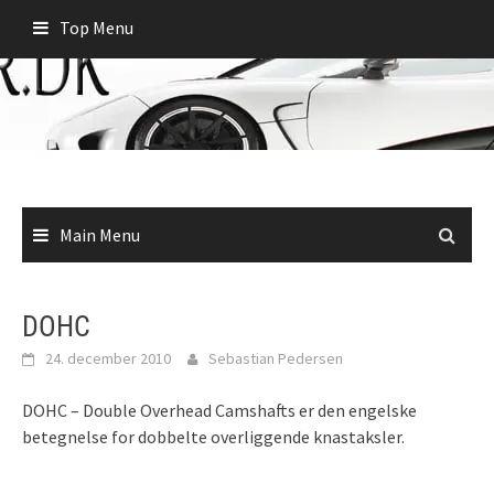
Skip
Top Menu
to
content
Main Menu
DOHC
24. december 2010
Sebastian Pedersen
DOHC – Double Overhead Camshafts er den engelske
betegnelse for dobbelte overliggende knastaksler.