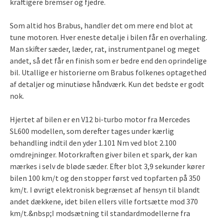
kraftigere bremser og fjedre.
Som altid hos Brabus, handler det om mere end blot at
tune motoren. Hver eneste detalje i bilen får en overhaling.
Man skifter sæder, læder, rat, instrumentpanel og meget
andet, så det får en finish som er bedre end den oprindelige
bil. Utallige er historierne om Brabus folkenes optagethed
af detaljer og minutiøse håndværk. Kun det bedste er godt
nok.
Hjertet af bilen er en V12 bi-turbo motor fra Mercedes
SL600 modellen, som derefter tages under kærlig
behandling indtil den yder 1.101 Nm ved blot 2.100
omdrejninger. Motorkraften giver bilen et spark, der kan
mærkes i selv de bløde sæder. Efter blot 3,9 sekunder kører
bilen 100 km/t og den stopper først ved topfarten på 350
km/t. I øvrigt elektronisk begrænset af hensyn til blandt
andet dækkene, idet bilen ellers ville fortsætte mod 370
km/t.&nbsp;I modsætning til standardmodellerne fra