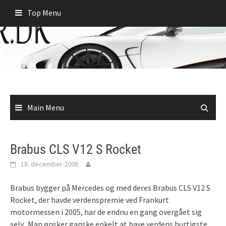
Skip
Top Menu
to
content
Main Menu
Brabus CLS V12 S Rocket
18. december 2006
Brabus bygger på Mercedes og med deres Brabus CLS V12 S
Rocket, der havde verdenspremie ved Frankurt
motormessen i 2005, har de endnu en gang overgået sig
selv.
Man ønsker ganske enkelt at have verdens hurtigste