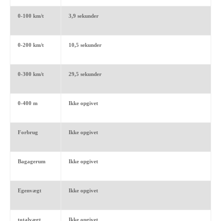
0-100 km/t
3,9 sekunder
0-200 km/t
10,5 sekunder
0-300 km/t
29,5 sekunder
0-400 m
Ikke opgivet
Forbrug
Ikke opgivet
Bagagerum
Ikke opgivet
Egenvægt
Ikke opgivet
totalvægt
Ikke opgivet