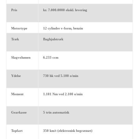
Pris
kr. 7.000.0000 ekskl. levering
Motortype
12 cylindre v-form, benzin
Træk
Baghjulstræk
Slagvolumen
6.233 ccm
Ydelse
730 hk ved 5.100 o/min
Moment
1.101 Nm ved 2.100 o/min
Gearkasse
5 trin automatisk
Topfart
350 km/t (elektronisk begrænset)