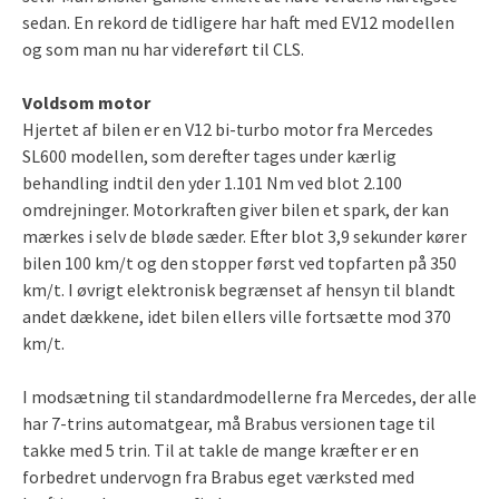
sedan. En rekord de tidligere har haft med EV12 modellen
og som man nu har videreført til CLS.
Voldsom motor
Hjertet af bilen er en V12 bi-turbo motor fra Mercedes
SL600 modellen, som derefter tages under kærlig
behandling indtil den yder 1.101 Nm ved blot 2.100
omdrejninger. Motorkraften giver bilen et spark, der kan
mærkes i selv de bløde sæder. Efter blot 3,9 sekunder kører
bilen 100 km/t og den stopper først ved topfarten på 350
km/t. I øvrigt elektronisk begrænset af hensyn til blandt
andet dækkene, idet bilen ellers ville fortsætte mod 370
km/t.
I modsætning til standardmodellerne fra Mercedes, der alle
har 7-trins automatgear, må Brabus versionen tage til
takke med 5 trin. Til at takle de mange kræfter er en
forbedret undervogn fra Brabus eget værksted med