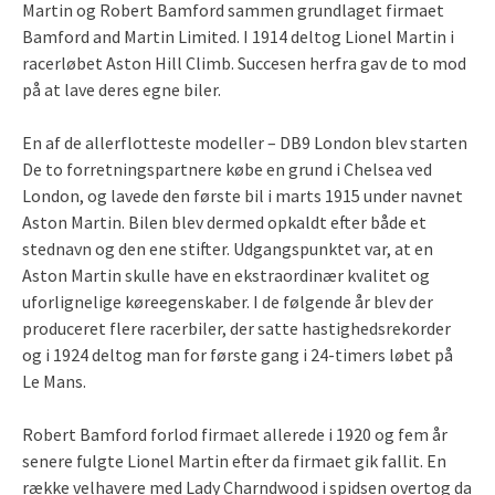
Martin og Robert Bamford sammen grundlaget firmaet
Bamford and Martin Limited. I 1914 deltog Lionel Martin i
racerløbet Aston Hill Climb. Succesen herfra gav de to mod
på at lave deres egne biler.
En af de allerflotteste modeller – DB9 London blev starten
De to forretningspartnere købe en grund i Chelsea ved
London, og lavede den første bil i marts 1915 under navnet
Aston Martin. Bilen blev dermed opkaldt efter både et
stednavn og den ene stifter. Udgangspunktet var, at en
Aston Martin skulle have en ekstraordinær kvalitet og
uforlignelige køreegenskaber. I de følgende år blev der
produceret flere racerbiler, der satte hastighedsrekorder
og i 1924 deltog man for første gang i 24-timers løbet på
Le Mans.
Robert Bamford forlod firmaet allerede i 1920 og fem år
senere fulgte Lionel Martin efter da firmaet gik fallit. En
række velhavere med Lady Charndwood i spidsen overtog da