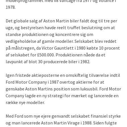
modelprogrammet med V8 Vantage fra 1977 og Volante i
1978.
Det globale salg af Aston Martin biler faldt dog til tre per
uge, og bestyrelsen havde reelt truffet beslutning om at
standse produktionen og koncentrere sig om
vedligeholdelse af gamle modeller. Selskabet blev reddet
på målstregen, da Victor Gauntlett i 1980 købte 10 procent
af selskabet for £500.000. Produktionen nåede da et
lavpunkt af blot 30 producerede biler i 1982.
Igen fristede aktieposterne en omskiftelig tilværelse indtil
Ford Motor Company i 1987 overtog aktierne for at
genskabe Aston Martins position som luksusbil. Ford Motor
Company lagde en ny strategi for mærket og lancerede en
række nye modeller.
Med Ford som nye ejere genvandt selskabet finansiel styrke
og man lancerede Aston Martin Virage i 1988. Siden fulgte