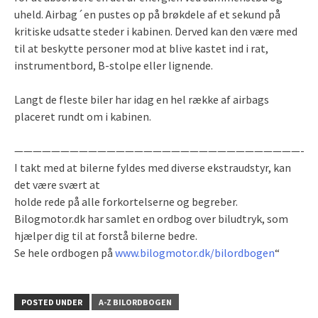
uheld. Airbag´en pustes op på brøkdele af et sekund på
kritiske udsatte steder i kabinen. Derved kan den være med
til at beskytte personer mod at blive kastet ind i rat,
instrumentbord, B-stolpe eller lignende.
Langt de fleste biler har idag en hel række af airbags
placeret rundt om i kabinen.
———————————————————————————————-
I takt med at bilerne fyldes med diverse ekstraudstyr, kan
det være svært at
holde rede på alle forkortelserne og begreber.
Bilogmotor.dk har samlet en ordbog over biludtryk, som
hjælper dig til at forstå bilerne bedre.
Se hele ordbogen på
www.bilogmotor.dk/bilordbogen
“
POSTED UNDER
A-Z BILORDBOGEN