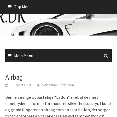
Skip
Top Menu
to
content
Main Menu
Airbag
30. marts 2011
Sebastian Pedersen
Denne særlige oppustelige “ballon” er et af de mest
banebrydende former for moderne sikkerhedsudstyr.
I bund
og grund fungerer en airbag som en stor ballon, der sørger
for at absorbere en del af energien ved sammenstød og